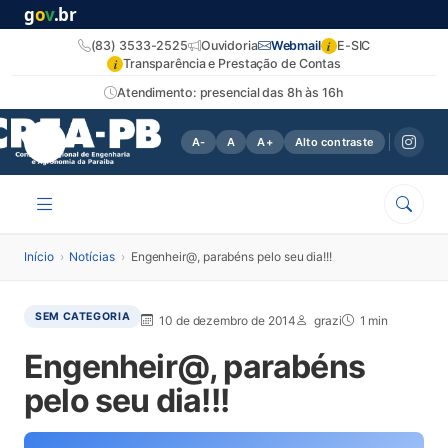
g
o
v
.br
i
(83) 3533-2525
Ouvidoria
Webmail
E-SIC
i
Transparência e Prestação de Contas
Atendimento: presencial das 8h às 16h
A-
A
A+
Alto contraste
Início
›
Notícias
›
Engenheir@, parabéns pelo seu dia!!!
SEM CATEGORIA
10 de dezembro de 2014
grazi
1 min
Engenheir@, parabéns
pelo seu dia!!!