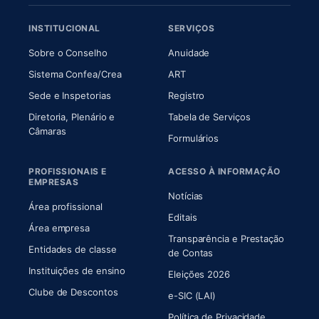
INSTITUCIONAL
SERVIÇOS
(abre em nova aba)
(abre em nova aba)
Sobre o Conselho
Anuidade
(abre em nova aba)
(abre em nova aba)
Sistema Confea/Crea
ART
Sede e Inspetorias
Registro
Diretoria, Plenário e
Tabela de Serviços
(abre em nova aba)
Câmaras
Formulários
PROFISSIONAIS E
ACESSO À INFORMAÇÃO
EMPRESAS
Notícias
Área profissional
Editais
Área empresa
Transparência e Prestação
Entidades de classe
(abre em nova aba)
de Contas
Instituições de ensino
Eleições 2026
Clube de Descontos
e-SIC (LAI)
Política de Privacidade