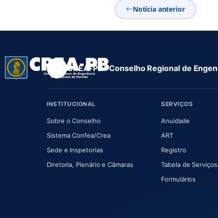
Notícia anterior
CREA-PB · Conselho Regional de Engenh
INSTITUCIONAL
SERVIÇOS
(abre em nova aba)
(abre em
Sobre o Conselho
Anuidade
(abre em nova aba)
(abre em nova 
Sistema Confea/Crea
ART
Sede e Inspetorias
Registro
(abre em nova aba)
Diretoria, Plenário e Câmaras
Tabela de Serviços
Formulários