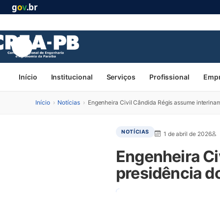
g
o
v
.br
Início
Institucional
Serviços
Profissional
Emp
Início
›
Notícias
›
Engenheira Civil Cândida Régis assume interina
NOTÍCIAS
1 de abril de 2026
Engenheira Ci
presidência d