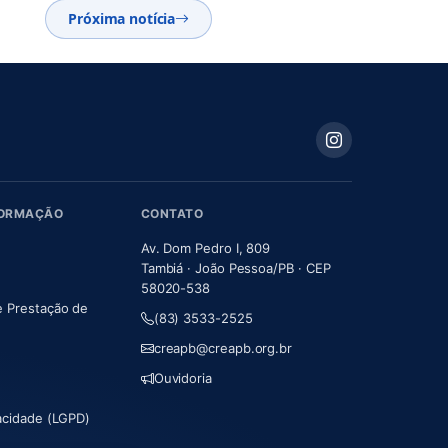
Próxima notícia
FORMAÇÃO
CONTATO
Av. Dom Pedro I, 809
Tambiá · João Pessoa/PB · CEP
58020-538
e Prestação de
(83) 3533-2525
m nova aba)
creapb@creapb.org.br
Ouvidoria
vacidade (LGPD)