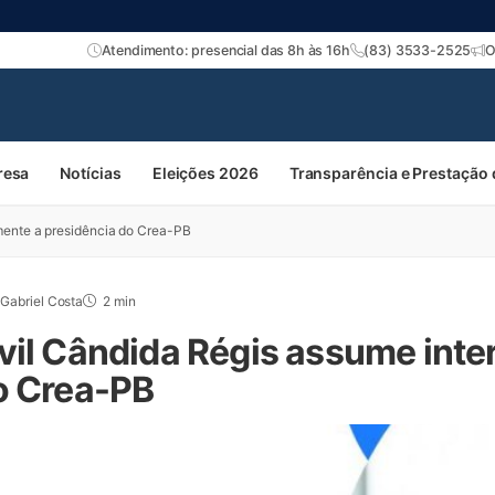
Atendimento: presencial das 8h às 16h
(83) 3533-2525
O
resa
Notícias
Eleições 2026
Transparência e Prestação
mente a presidência do Crea-PB
Gabriel Costa
2 min
vil Cândida Régis assume inte
o Crea-PB