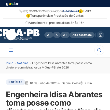
g
o
v
.br
i
(83) 3533-2525
Ouvidoria
Webmail
E-SIC
i
Transparência e Prestação de Contas
Atendimento: presencial das 8h às 16h
A-
A
A+
Alto contraste
Início
›
Notícias
›
Engenheira Idisa Abrantes toma posse como
diretora-administrativa da Mútua-PB até 2026
NOTÍCIAS
10 de junho de 2026
Gabriel Costa
2 min
Engenheira Idisa Abrantes
toma posse como