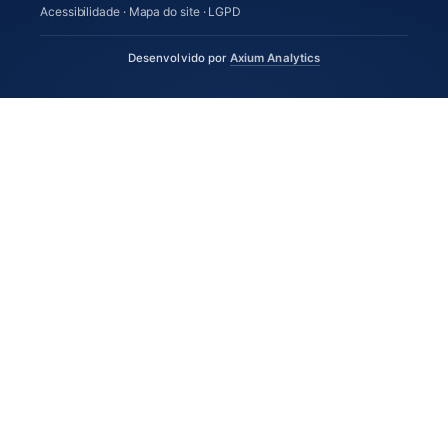
Acessibilidade
·
Mapa do site
·
LGPD
(abre em nova aba)
Desenvolvido por
Axium Analytics