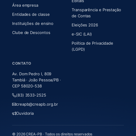
Editais
Área empresa
Transparência e Prestação
Entidades de classe
(abre em nova aba)
de Contas
Instituições de ensino
Eleições 2026
Clube de Descontos
e-SIC (LAI)
Política de Privacidade
(LGPD)
CONTATO
Av. Dom Pedro I, 809
Tambiá · João Pessoa/PB ·
CEP 58020-538
(83) 3533-2525
creapb@creapb.org.br
Ouvidoria
© 2026 CREA-PB · Todos os direitos reservados