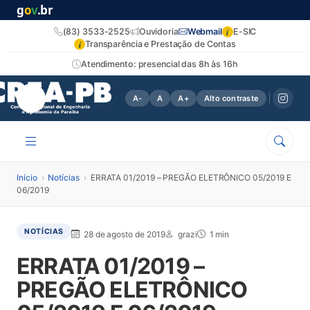
g
o
v
.br
i
(83) 3533-2525
Ouvidoria
Webmail
E-SIC
i
Transparência e Prestação de Contas
Atendimento: presencial das 8h às 16h
A-
A
A+
Alto contraste
Início
›
Notícias
›
ERRATA 01/2019 – PREGÃO ELETRÔNICO 05/2019 E
06/2019
NOTÍCIAS
28 de agosto de 2019
grazi
1 min
ERRATA 01/2019 –
PREGÃO ELETRÔNICO