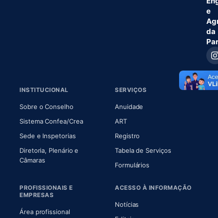
En
e
Ag
da
Pa
INSTITUCIONAL
SERVIÇOS
(abre em nova aba)
(abre em nova aba)
Sobre o Conselho
Anuidade
(abre em nova aba)
(abre em nova aba)
Sistema Confea/Crea
ART
Sede e Inspetorias
Registro
Diretoria, Plenário e
Tabela de Serviços
(abre em nova aba)
Câmaras
Formulários
PROFISSIONAIS E
ACESSO À INFORMAÇÃO
EMPRESAS
Notícias
Área profissional