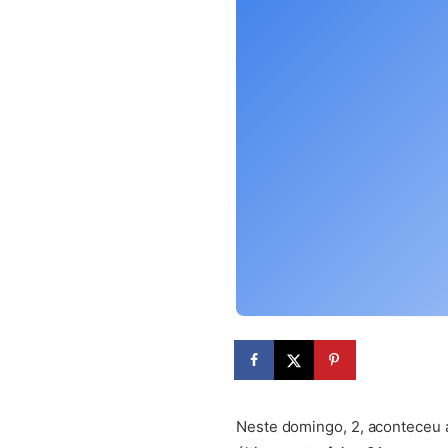
(abre em nova aba)
Neste domingo, 2, aconteceu 