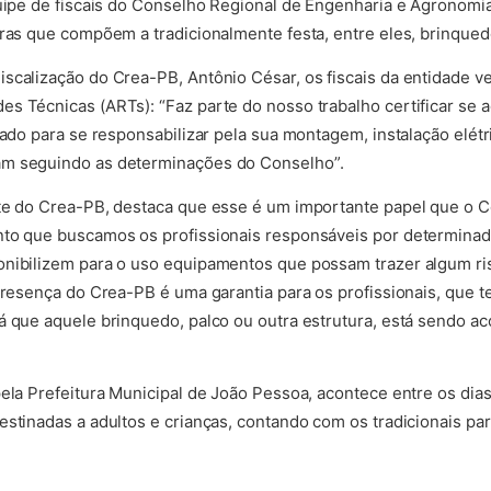
quipe de fiscais do Conselho Regional de Engenharia e Agronomi
uras que compõem a tradicionalmente festa, entre eles, brinqued
scalização do Crea-PB, Antônio César, os fiscais da entidade ve
es Técnicas (ARTs): “Faz parte do nosso trabalho certificar se
tado para se responsabilizar pela sua montagem, instalação elétr
am seguindo as determinações do Conselho”.
nte do Crea-PB, destaca que esse é um importante papel que o 
nto que buscamos os profissionais responsáveis por determinad
onibilizem para o uso equipamentos que possam trazer algum ri
 presença do Crea-PB é uma garantia para os profissionais, que t
rá que aquele brinquedo, palco ou outra estrutura, está sendo
pela Prefeitura Municipal de João Pessoa, acontece entre os dia
estinadas a adultos e crianças, contando com os tradicionais pa