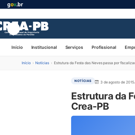
g
o
v
.br
Início
Institucional
Serviços
Profissional
Emp
Início
›
Notícias
›
Estrutura da Festa das Neves passa por fiscaliz
NOTÍCIAS
3 de agosto de 2015
Estrutura da F
Crea-PB