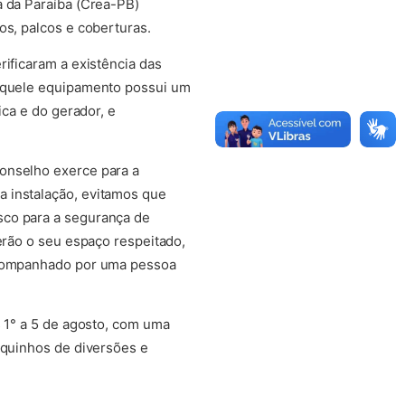
a da Paraíba (Crea-PB)
os, palcos e coberturas.
rificaram a existência das
 aquele equipamento possui um
ica e do gerador, e
Conselho exerce para a
a instalação, evitamos que
sco para a segurança de
erão o seu espaço respeitado,
 acompanhado por uma pessoa
s 1° a 5 de agosto, com uma
rquinhos de diversões e