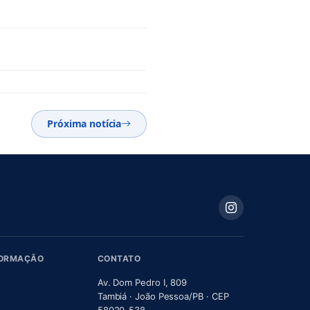
Próxima notícia
FORMAÇÃO
CONTATO
Av. Dom Pedro I, 809
Tambiá · João Pessoa/PB · CEP