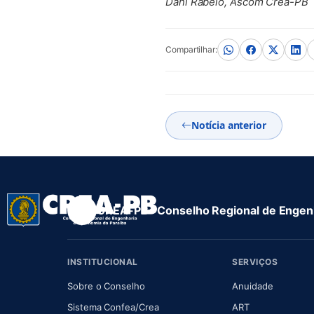
Dani Rabelo, Ascom Crea-PB
Compartilhar:
Notícia anterior
CREA-PB · Conselho Regional de Engenh
INSTITUCIONAL
SERVIÇOS
(abre em nova aba)
(abre em
Sobre o Conselho
Anuidade
(abre em nova aba)
(abre em nova 
Sistema Confea/Crea
ART