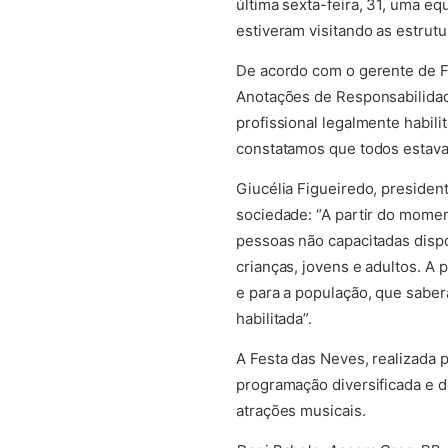
última sexta-feira, 31, uma e
estiveram visitando as estrut
De acordo com o gerente de Fi
Anotações de Responsabilidad
profissional legalmente habili
constatamos que todos estav
Giucélia Figueiredo, preside
sociedade: “A partir do mome
pessoas não capacitadas disp
crianças, jovens e adultos. A
e para a população, que sabe
habilitada”.
A Festa das Neves, realizada 
programação diversificada e d
atrações musicais.