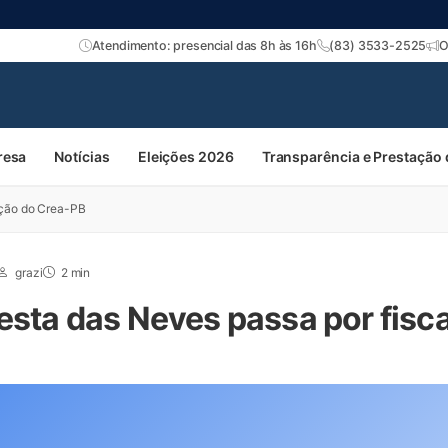
Atendimento: presencial das 8h às 16h
(83) 3533-2525
O
resa
Notícias
Eleições 2026
Transparência e Prestação
ação do Crea-PB
grazi
2 min
esta das Neves passa por fisc