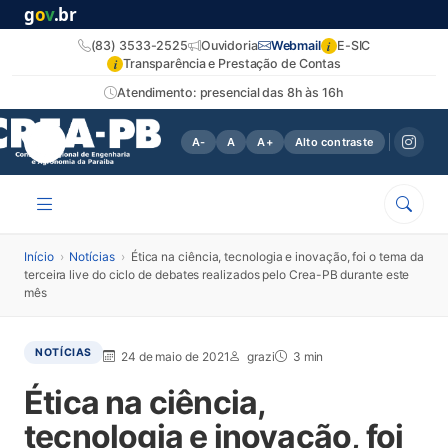
g
o
v
.br
i
(83) 3533-2525
Ouvidoria
Webmail
E-SIC
i
Transparência e Prestação de Contas
Atendimento: presencial das 8h às 16h
A-
A
A+
Alto contraste
Início
›
Notícias
›
Ética na ciência, tecnologia e inovação, foi o tema da
terceira live do ciclo de debates realizados pelo Crea-PB durante este
mês
NOTÍCIAS
24 de maio de 2021
grazi
3 min
Ética na ciência,
tecnologia e inovação, foi