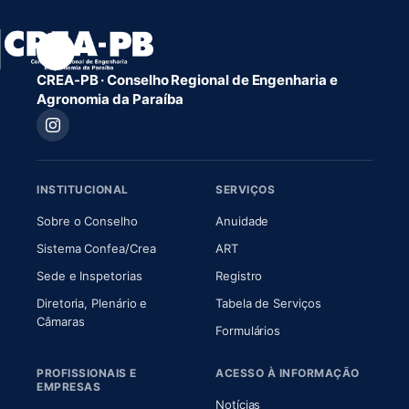
CREA-PB · Conselho Regional de Engenharia e
Agronomia da Paraíba
INSTITUCIONAL
SERVIÇOS
(abre em nova aba)
(abre em nova aba)
Sobre o Conselho
Anuidade
(abre em nova aba)
(abre em nova aba)
Sistema Confea/Crea
ART
Sede e Inspetorias
Registro
Diretoria, Plenário e
Tabela de Serviços
(abre em nova aba)
Câmaras
Formulários
PROFISSIONAIS E
ACESSO À INFORMAÇÃO
EMPRESAS
Notícias