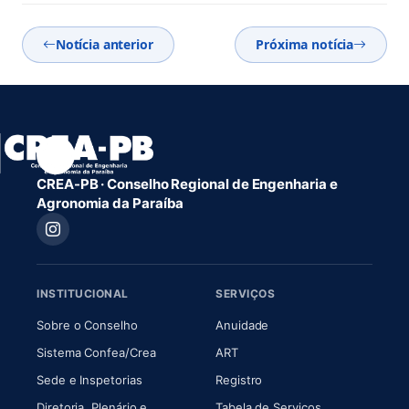
Notícia anterior
Próxima notícia
CREA-PB · Conselho Regional de Engenharia e
Agronomia da Paraíba
INSTITUCIONAL
SERVIÇOS
(abre em nova aba)
(abre em nova aba)
Sobre o Conselho
Anuidade
(abre em nova aba)
(abre em nova aba)
Sistema Confea/Crea
ART
Sede e Inspetorias
Registro
Diretoria, Plenário e
Tabela de Serviços