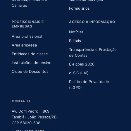
(abre em nova aba)
Câmaras
Formulários
PROFISSIONAIS E
ACESSO À INFORMAÇÃO
EMPRESAS
Notícias
Área profissional
Editais
Área empresa
Transparência e Prestação
Entidades de classe
(abre em nova aba)
de Contas
Instituições de ensino
Eleições 2026
Clube de Descontos
e-SIC (LAI)
Política de Privacidade
(LGPD)
CONTATO
Av. Dom Pedro I, 809
Tambiá · João Pessoa/PB ·
CEP 58020-538