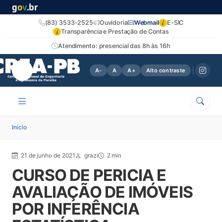
g
o
v
.br
i
(83) 3533-2525
Ouvidoria
Webmail
E-SIC
i
Transparência e Prestação de Contas
Atendimento: presencial das 8h às 16h
A-
A
A+
Alto contraste
Início
21 de junho de 2021
grazi
2 min
CURSO DE PERICIA E
AVALIAÇÃO DE IMÓVEIS
POR INFERÊNCIA