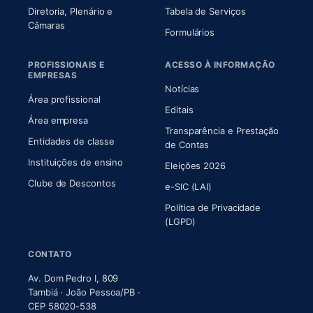
Diretoria, Plenário e
Tabela de Serviços
(abre em nova aba)
Câmaras
Formulários
PROFISSIONAIS E
ACESSO À INFORMAÇÃO
EMPRESAS
Notícias
Área profissional
Editais
Área empresa
Transparência e Prestação
Entidades de classe
(abre em nova aba)
de Contas
Instituições de ensino
Eleições 2026
Clube de Descontos
e-SIC (LAI)
Política de Privacidade
(LGPD)
CONTATO
Av. Dom Pedro I, 809
Tambiá · João Pessoa/PB ·
CEP 58020-538