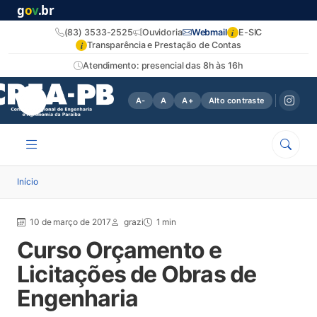
g
o
v
.br
i
(83) 3533-2525
Ouvidoria
Webmail
E-SIC
i
Transparência e Prestação de Contas
Atendimento: presencial das 8h às 16h
A-
A
A+
Alto contraste
Início
10 de março de 2017
grazi
1 min
Curso Orçamento e
Licitações de Obras de
Engenharia