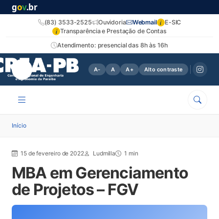
g
o
v
.br
i
(83) 3533-2525
Ouvidoria
Webmail
E-SIC
i
Transparência e Prestação de Contas
Atendimento: presencial das 8h às 16h
A-
A
A+
Alto contraste
Início
15 de fevereiro de 2022
Ludmilla
1 min
MBA em Gerenciamento
de Projetos – FGV