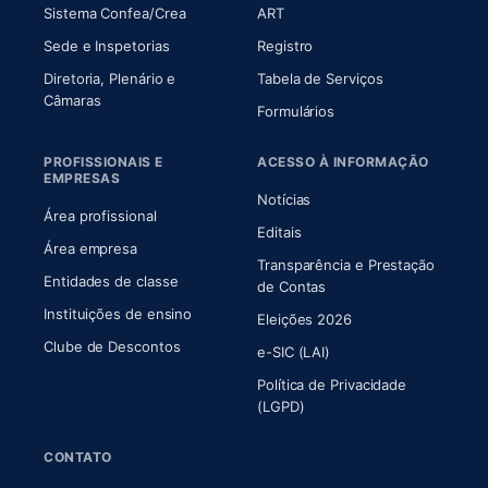
(abre em nova aba)
(abre em nova aba)
Sistema Confea/Crea
ART
Sede e Inspetorias
Registro
Diretoria, Plenário e
Tabela de Serviços
(abre em nova aba)
Câmaras
Formulários
PROFISSIONAIS E
ACESSO À INFORMAÇÃO
EMPRESAS
Notícias
Área profissional
Editais
Área empresa
Transparência e Prestação
Entidades de classe
(abre em nova aba)
de Contas
Instituições de ensino
Eleições 2026
Clube de Descontos
e-SIC (LAI)
Política de Privacidade
(LGPD)
CONTATO