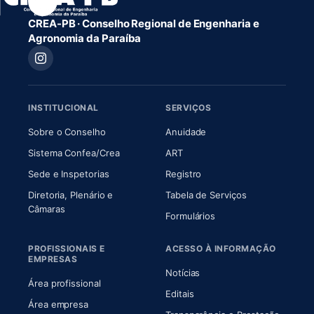
CREA-PB · Conselho Regional de Engenharia e
Agronomia da Paraíba
INSTITUCIONAL
SERVIÇOS
(abre em nova aba)
(abre em nova aba)
Sobre o Conselho
Anuidade
(abre em nova aba)
(abre em nova aba)
Sistema Confea/Crea
ART
Sede e Inspetorias
Registro
Diretoria, Plenário e
Tabela de Serviços
(abre em nova aba)
Câmaras
Formulários
PROFISSIONAIS E
ACESSO À INFORMAÇÃO
EMPRESAS
Notícias
Área profissional
Editais
Área empresa