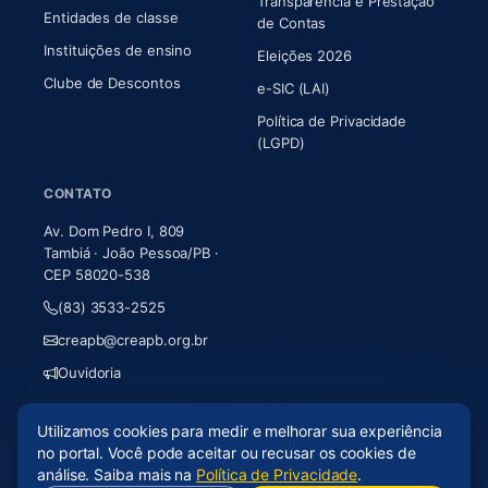
Transparência e Prestação
Entidades de classe
(abre em nova aba)
de Contas
Instituições de ensino
Eleições 2026
Clube de Descontos
e-SIC (LAI)
Política de Privacidade
(LGPD)
CONTATO
Av. Dom Pedro I, 809
Tambiá · João Pessoa/PB ·
CEP 58020-538
(83) 3533-2525
creapb@creapb.org.br
Ouvidoria
Utilizamos cookies para medir e melhorar sua experiência
© 2026 CREA-PB · Todos os direitos reservados
no portal. Você pode aceitar ou recusar os cookies de
Acessibilidade
·
Mapa do site
·
LGPD
análise. Saiba mais na
Política de Privacidade
.