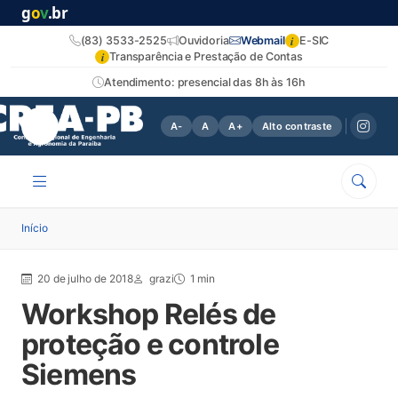
g
o
v
.br
i
(83) 3533-2525
Ouvidoria
Webmail
E-SIC
i
Transparência e Prestação de Contas
Atendimento: presencial das 8h às 16h
A-
A
A+
Alto contraste
Início
20 de julho de 2018
grazi
1 min
Workshop Relés de
proteção e controle
Siemens