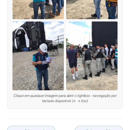
Clique em qualquer imagem para abrir o lightbox · navegação por
teclado disponível (← → Esc)