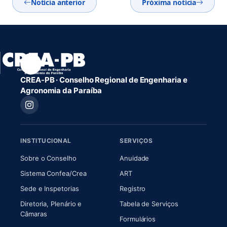
Notícia anterior
Próxima notícia
CREA-PB · Conselho Regional de Engenharia e
Agronomia da Paraíba
INSTITUCIONAL
SERVIÇOS
(abre em nova aba)
(abre em nova aba)
Sobre o Conselho
Anuidade
(abre em nova aba)
(abre em nova aba)
Sistema Confea/Crea
ART
Sede e Inspetorias
Registro
Diretoria, Plenário e
Tabela de Serviços
(abre em nova aba)
Câmaras
Formulários