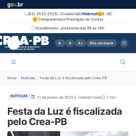
g
o
v
.br
i
(83) 3533-2525
Ouvidoria
Webmail
E-SIC
i
Transparência e Prestação de Contas
Atendimento: presencial das 8h às 16h
A-
A
A+
Alto contraste
Início
›
Notícias
›
Festa da Luz é fiscalizada pelo Crea-PB
NOTÍCIAS
31 de janeiro de 2024
Gabriel Costa
1 min
Festa da Luz é fiscalizada
pelo Crea-PB