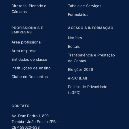
Diretoria, Plenário e
Tabela de Serviços
(abre em nova aba)
Câmaras
Formulários
PROFISSIONAIS E
ACESSO À INFORMAÇÃO
EMPRESAS
Notícias
Área profissional
Editais
Área empresa
Transparência e Prestação
Entidades de classe
(abre em nova aba)
de Contas
Instituições de ensino
Eleições 2026
Clube de Descontos
e-SIC (LAI)
Política de Privacidade
(LGPD)
CONTATO
Av. Dom Pedro I, 809
Tambiá · João Pessoa/PB ·
CEP 58020-538