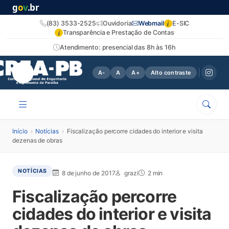
g
o
v
.br
i
(83) 3533-2525
Ouvidoria
Webmail
E-SIC
i
Transparência e Prestação de Contas
Atendimento: presencial das 8h às 16h
A-
A
A+
Alto contraste
Início
›
Notícias
›
Fiscalização percorre cidades do interior e visita
dezenas de obras
NOTÍCIAS
8 de junho de 2017
grazi
2 min
Fiscalização percorre
cidades do interior e visita