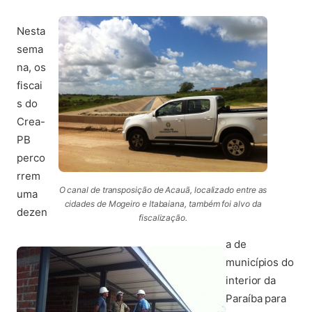
Nesta
sema
na, os
fiscai
s do
Crea-
PB
perco
rrem
O canal de transposição de Acauã, localizado entre as
uma
cidades de Mogeiro e Itabaiana, também foi alvo da
dezen
fiscalização.
a de
municípios do
interior da
Paraíba para