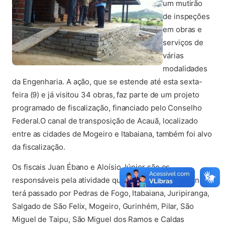
um mutirão
de inspeções
em obras e
serviços de
várias
modalidades
da Engenharia. A ação, que se estende até esta sexta-
feira (9) e já visitou 34 obras, faz parte de um projeto
programado de fiscalização, financiado pelo Conselho
Federal.O canal de transposição de Acauã, localizado
entre as cidades de Mogeiro e Itabaiana, também foi alvo
da fiscalização.
Os fiscais Juan Ébano e Aloísio Júnior são os
responsáveis pela atividade que, até o final da semana,
terá passado por Pedras de Fogo, Itabaiana, Juripiranga,
Salgado de São Felix, Mogeiro, Gurinhém, Pilar, São
Miguel de Taipu, São Miguel dos Ramos e Caldas