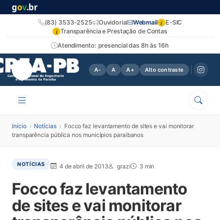
g
o
v
.br
i
(83) 3533-2525
Ouvidoria
Webmail
E-SIC
i
Transparência e Prestação de Contas
Atendimento: presencial das 8h às 16h
A-
A
A+
Alto contraste
Início
›
Notícias
›
Focco faz levantamento de sites e vai monitorar
transparência pública nos municípios paraibanos
NOTÍCIAS
4 de abril de 2013
grazi
3 min
Focco faz levantamento
de sites e vai monitorar