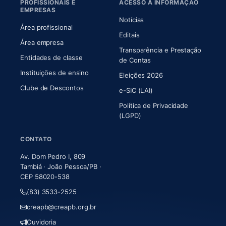
PROFISSIONAIS E
ACESSO À INFORMAÇÃO
EMPRESAS
Notícias
Área profissional
Editais
Área empresa
Transparência e Prestação
Entidades de classe
(abre em nova aba)
de Contas
Instituições de ensino
Eleições 2026
Clube de Descontos
e-SIC (LAI)
Política de Privacidade
(LGPD)
CONTATO
Av. Dom Pedro I, 809
Tambiá · João Pessoa/PB ·
CEP 58020-538
(83) 3533-2525
creapb@creapb.org.br
Ouvidoria