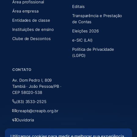
Área profissional
Editais
Área empresa
Transparência e Prestação
Entidades de classe
(abre em nova aba)
de Contas
Instituições de ensino
Eleições 2026
Clube de Descontos
e-SIC (LAI)
Política de Privacidade
(LGPD)
CONTATO
Av. Dom Pedro I, 809
Tambiá · João Pessoa/PB ·
CEP 58020-538
(83) 3533-2525
creapb@creapb.org.br
Ouvidoria
Utilizamos cookies para medir e melhorar sua experiência