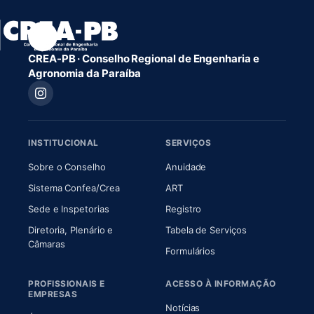
CREA-PB · Conselho Regional de Engenharia e
Agronomia da Paraíba
INSTITUCIONAL
SERVIÇOS
(abre em nova aba)
(abre em nova aba)
Sobre o Conselho
Anuidade
(abre em nova aba)
(abre em nova aba)
Sistema Confea/Crea
ART
Sede e Inspetorias
Registro
Diretoria, Plenário e
Tabela de Serviços
(abre em nova aba)
Câmaras
Formulários
PROFISSIONAIS E
ACESSO À INFORMAÇÃO
EMPRESAS
Notícias