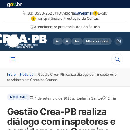
g
o
v
.br
i
(83) 3533-2525
Ouvidoria
Webmail
E-SIC
i
Transparência e Prestação de Contas
Atendimento: presencial das 8h às 16h
A-
A
A+
Alto contraste
Início
›
Notícias
›
Gestão Crea-PB realiza diálogo com inspetores e
servidores em Campina Grande
NOTÍCIAS
1 de setembro de 2023
Ludmilla Santos
2 min
Gestão Crea-PB realiza
diálogo com inspetores e