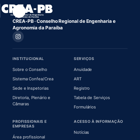
CREA-PB · Conselho Regional de Engenharia e
Agronomia da Paraíba
INSTITUCIONAL
SERVIÇOS
(abre em nova aba)
(abre em nova aba)
Sobre o Conselho
Anuidade
(abre em nova aba)
(abre em nova aba)
Sistema Confea/Crea
ART
Sede e Inspetorias
Registro
Diretoria, Plenário e
Tabela de Serviços
(abre em nova aba)
Câmaras
Formulários
PROFISSIONAIS E
ACESSO À INFORMAÇÃO
EMPRESAS
Notícias
Área profissional