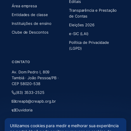
Editais
Área empresa
Transparência e Prestação
Entidades de classe
(abre em nova aba)
de Contas
Instituições de ensino
Eleições 2026
Clube de Descontos
e-SIC (LAI)
Política de Privacidade
(LGPD)
CONTATO
Av. Dom Pedro I, 809
Tambiá · João Pessoa/PB ·
CEP 58020-538
(83) 3533-2525
creapb@creapb.org.br
Ouvidoria
Utilizamos cookies para medir e melhorar sua experiência
© 2026 CREA-PB · Todos os direitos reservados