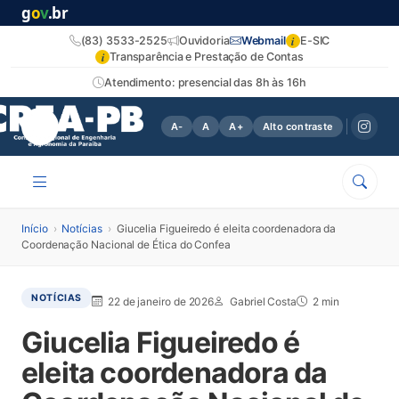
g
o
v
.br
i
(83) 3533-2525
Ouvidoria
Webmail
E-SIC
i
Transparência e Prestação de Contas
Atendimento: presencial das 8h às 16h
A-
A
A+
Alto contraste
Início
›
Notícias
›
Giucelia Figueiredo é eleita coordenadora da
Coordenação Nacional de Ética do Confea
NOTÍCIAS
22 de janeiro de 2026
Gabriel Costa
2 min
Giucelia Figueiredo é
eleita coordenadora da