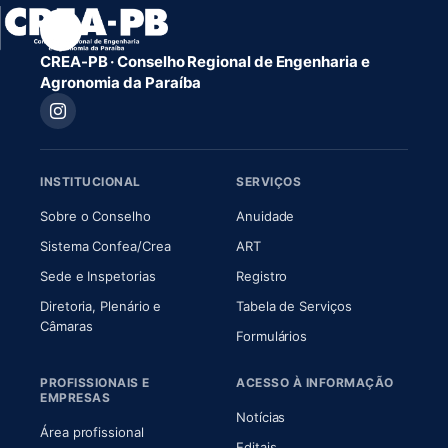
CREA-PB · Conselho Regional de Engenharia e
Agronomia da Paraíba
INSTITUCIONAL
SERVIÇOS
(abre em nova aba)
(abre em nova aba)
Sobre o Conselho
Anuidade
(abre em nova aba)
(abre em nova aba)
Sistema Confea/Crea
ART
Sede e Inspetorias
Registro
Diretoria, Plenário e
Tabela de Serviços
(abre em nova aba)
Câmaras
Formulários
PROFISSIONAIS E
ACESSO À INFORMAÇÃO
EMPRESAS
Notícias
Área profissional
Editais