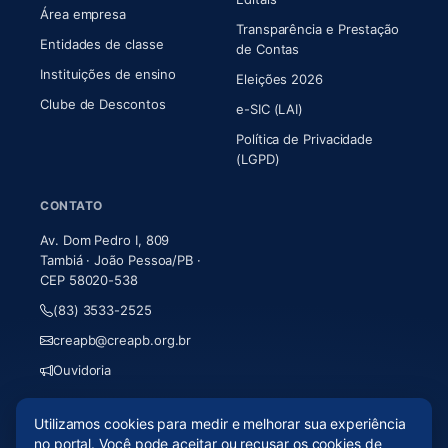
Área empresa
Transparência e Prestação
Entidades de classe
(abre em nova aba)
de Contas
Instituições de ensino
Eleições 2026
Clube de Descontos
e-SIC (LAI)
Política de Privacidade
(LGPD)
CONTATO
Av. Dom Pedro I, 809
Tambiá · João Pessoa/PB ·
CEP 58020-538
(83) 3533-2525
creapb@creapb.org.br
Ouvidoria
Utilizamos cookies para medir e melhorar sua experiência
© 2026 CREA-PB · Todos os direitos reservados
no portal. Você pode aceitar ou recusar os cookies de