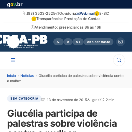
g
o
v
.br
i
(83) 3533-2525
Ouvidoria
Webmail
E-SIC
i
Transparência e Prestação de Contas
Atendimento: presencial das 8h às 16h
A-
A
A+
Alto contraste
Início
›
Notícias
›
Giucélia participa de palestras sobre violência contra
a mulher
SEM CATEGORIA
13 de novembro de 2015
grazi
2 min
Giucélia participa de
palestras sobre violência