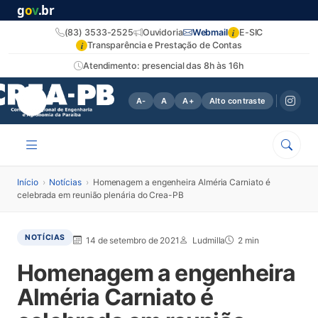
g
o
v
.br
i
(83) 3533-2525
Ouvidoria
Webmail
E-SIC
i
Transparência e Prestação de Contas
Atendimento: presencial das 8h às 16h
A-
A
A+
Alto contraste
Início
›
Notícias
›
Homenagem a engenheira Alméria Carniato é
celebrada em reunião plenária do Crea-PB
NOTÍCIAS
14 de setembro de 2021
Ludmilla
2 min
Homenagem a engenheira
Alméria Carniato é