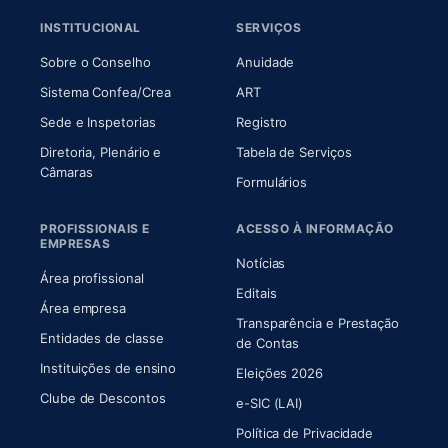
INSTITUCIONAL
SERVIÇOS
(abre em nova aba)
(abre em nova aba)
Sobre o Conselho
Anuidade
(abre em nova aba)
(abre em nova aba)
Sistema Confea/Crea
ART
Sede e Inspetorias
Registro
Diretoria, Plenário e
Tabela de Serviços
(abre em nova aba)
Câmaras
Formulários
PROFISSIONAIS E
ACESSO À INFORMAÇÃO
EMPRESAS
Notícias
Área profissional
Editais
Área empresa
Transparência e Prestação
Entidades de classe
(abre em nova aba)
de Contas
Instituições de ensino
Eleições 2026
Clube de Descontos
e-SIC (LAI)
Política de Privacidade