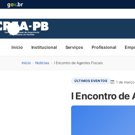
g
o
v
.br
Início
Institucional
Serviços
Profissional
Emp
Início
›
Notícias
›
I Encontro de Agentes Fiscais
ÚLTIMOS EVENTOS
1 de março
I Encontro de 