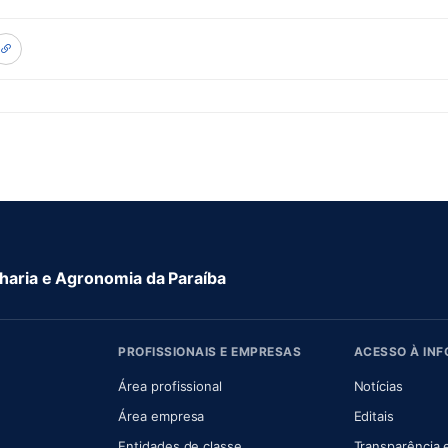
aria e Agronomia da Paraíba
PROFISSIONAIS E EMPRESAS
ACESSO À IN
 nova aba)
Área profissional
Notícias
aba)
Área empresa
Editais
Entidades de classe
Transparência 