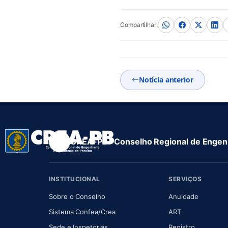
Compartilhar:
Notícia anterior
CREA-PB · Conselho Regional de Engenh
INSTITUCIONAL
SERVIÇOS
(abre em nova aba)
(abre em
Sobre o Conselho
Anuidade
(abre em nova aba)
(abre em nova 
Sistema Confea/Crea
ART
Sede e Inspetorias
Registro