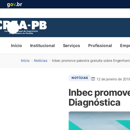
g
o
v
.br
Início
Institucional
Serviços
Profissional
Emp
Início
›
Notícias
›
Inbec promove palestra gratuita sobre Engenhari
NOTÍCIAS
12 de janeiro de 201
Inbec promove
Diagnóstica