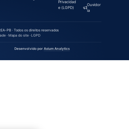
Privacidad
Ouvidor
e (LGPD)
ia
A-PB · Todos os direitos reservados
dade
·
Mapa do site
·
LGPD
(abre em nova aba)
Desenvolvido por
Axium Analytics