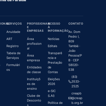
CIONAL
SERVIÇOS
PROFISSIONAIS
ACESSO
CONTATO
E
À
EMPRESAS
INFORMAÇÃO
(abre em nova aba)
Anuidade
Av. Dom
(abre em nova aba)
Pedro I,
(abre em nova aba)
ART
Área
Notícias
809
profission
Registro
Editais
Tambiá ·
al
João
em nova aba)
Tabela de
Transparê
Área
Pessoa/P
Serviços
ncia e
empresa
B · CEP
Prestação
a
Formulári
58020-
Entidades
de
os
538
(abre em nova aba)
de classe
Contas
(83)
Instituiçõ
Eleições
e
3533-
es de
2026
abre em nova aba)
2525
ensino
e-SIC
creapb
Clube de
(LAI)
@creap
Desconto
Política de
b.org.br
s