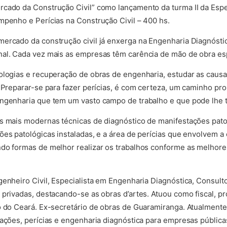
rcado da Construção Civil” como lançamento da turma II da Esp
mpenho e Perícias na Construção Civil – 400 hs.
mercado da construção civil já enxerga na Engenharia Diagnóst
nal. Cada vez mais as empresas têm carência de mão de obra esp
ologias e recuperação de obras de engenharia, estudar as causa
. Preparar-se para fazer perícias, é com certeza, um caminho pr
engenharia que tem um vasto campo de trabalho e que pode lhe 
s mais modernas técnicas de diagnóstico de manifestações patol
es patológicas instaladas, e a área de perícias que envolvem a c
do formas de melhor realizar os trabalhos conforme as melhores
genheiro Civil, Especialista em Engenharia Diagnóstica, Consult
privadas, destacando-se as obras d’artes. Atuou como fiscal, pro
o do Ceará. Ex-secretário de obras de Guaramiranga. Atualmente
iações, perícias e engenharia diagnóstica para empresas pública