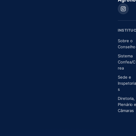
INSTITU
Sobre o
Conselho
Sistema
Confea/C
(abre 
rea
Sede e
Inspetori
s
Diretoria,
Plenário 
(
Câmaras