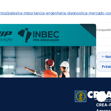
ntos/palestra-importancia-engenharia-diagnostica-mercado-con
Compartilh
Not
Próxi
CREA-PB
Agronom