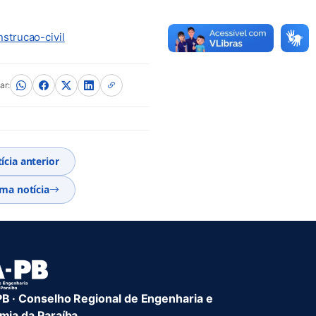
(abre em nova aba)
strucao-civil
ar:
ícia anterior
ma notícia
 · Conselho Regional de Engenharia e
ia da Paraíba