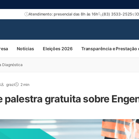
Atendimento: presencial das 8h às 16h
(83) 3533-2525
O
resa
Notícias
Eleições 2026
Transparência e Prestação
a Diagnóstica
8
grazi
2 min
 palestra gratuita sobre Enge