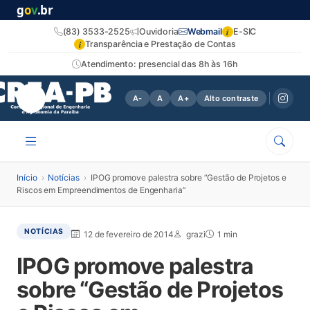
g
o
v
.br
i
(83) 3533-2525
Ouvidoria
Webmail
E-SIC
i
Transparência e Prestação de Contas
Atendimento: presencial das 8h às 16h
A-
A
A+
Alto contraste
Início
›
Notícias
›
IPOG promove palestra sobre “Gestão de Projetos e
Riscos em Empreendimentos de Engenharia”
NOTÍCIAS
12 de fevereiro de 2014
grazi
1 min
IPOG promove palestra
sobre “Gestão de Projetos