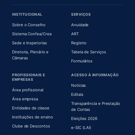
INSTITUCIONAL
SERVIÇOS
(abre em nova aba)
(abre em nova aba)
Sobre o Conselho
Anuidade
(abre em nova aba)
(abre em nova aba)
Sistema Confea/Crea
ART
Sede e Inspetorias
Registro
Diretoria, Plenário e
Tabela de Serviços
(abre em nova aba)
Câmaras
Formulários
PROFISSIONAIS E
ACESSO À INFORMAÇÃO
EMPRESAS
Notícias
Área profissional
Editais
Área empresa
Transparência e Prestação
Entidades de classe
(abre em nova aba)
de Contas
Instituições de ensino
Eleições 2026
Clube de Descontos
e-SIC (LAI)