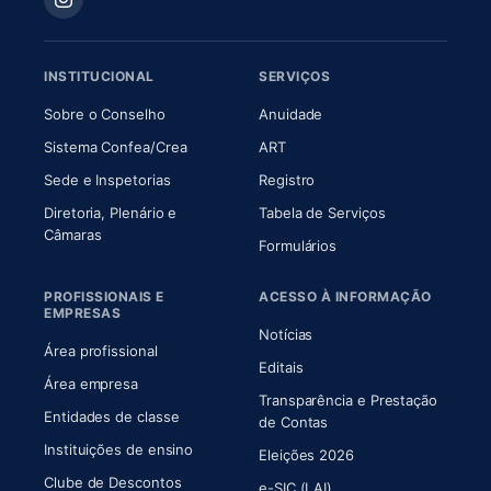
INSTITUCIONAL
SERVIÇOS
(abre em nova aba)
(abre em nova aba)
Sobre o Conselho
Anuidade
(abre em nova aba)
(abre em nova aba)
Sistema Confea/Crea
ART
Sede e Inspetorias
Registro
Diretoria, Plenário e
Tabela de Serviços
(abre em nova aba)
Câmaras
Formulários
PROFISSIONAIS E
ACESSO À INFORMAÇÃO
EMPRESAS
Notícias
Área profissional
Editais
Área empresa
Transparência e Prestação
Entidades de classe
(abre em nova aba)
de Contas
Instituições de ensino
Eleições 2026
Clube de Descontos
e-SIC (LAI)