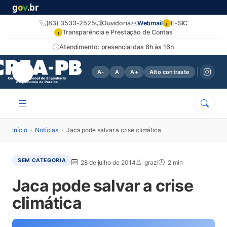
g
o
v
.br
i
(83) 3533-2525
Ouvidoria
Webmail
E-SIC
i
Transparência e Prestação de Contas
Atendimento: presencial das 8h às 16h
A-
A
A+
Alto contraste
Início
›
Notícias
›
Jaca pode salvar a crise climática
SEM CATEGORIA
28 de julho de 2014
grazi
2 min
Jaca pode salvar a crise
climática