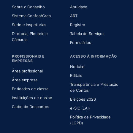
(abre em nova aba)
(abre em nova aba)
Sobre o Conselho
Anuidade
(abre em nova aba)
(abre em nova aba)
Sistema Confea/Crea
ART
Sede e Inspetorias
Registro
Diretoria, Plenário e
Tabela de Serviços
(abre em nova aba)
Câmaras
Formulários
PROFISSIONAIS E
ACESSO À INFORMAÇÃO
EMPRESAS
Notícias
Área profissional
Editais
Área empresa
Transparência e Prestação
Entidades de classe
(abre em nova aba)
de Contas
Instituições de ensino
Eleições 2026
Clube de Descontos
e-SIC (LAI)
Política de Privacidade
(LGPD)