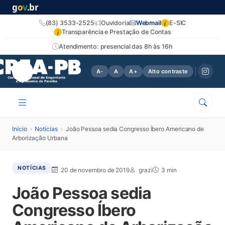
g
o
v
.br
i
(83) 3533-2525
Ouvidoria
Webmail
E-SIC
i
Transparência e Prestação de Contas
Atendimento: presencial das 8h às 16h
A-
A
A+
Alto contraste
Início
›
Notícias
›
João Pessoa sedia Congresso Íbero Americano de
Arborização Urbana
NOTÍCIAS
20 de novembro de 2019
grazi
3 min
João Pessoa sedia
Congresso Íbero