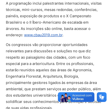
A programação inclui palestrantes internacionais, visitas
técnicas, mini-cursos, mesas redondas, conferências,
painéis, exposição de produtos e o X Campeonato
Brasileiro e o II Íbero-Americano de escalada em
árvores. As inscrições são online, basta acessar o
(abre em nova aba)
endereço:
www.cbau2019.com.br
.
Os congressos vão proporcionar oportunidades
relevantes para discussões e soluções no que diz
respeito ao paisagismo das cidades, com um foco
especial para a arboricultura. Entre os profissionais,
estarão reunidos aqueles das áreas de Agronomia,
Engenharia Florestal, Arquitetura, Biologia,
principalmente gestores ligados às empresas da área
ambiental, que prestam serviços ao poder público, além
dos estudantes universitários que estão em fase de
solidificar seus conhecimentos para definição e decisão
de suas vidas profissionais.