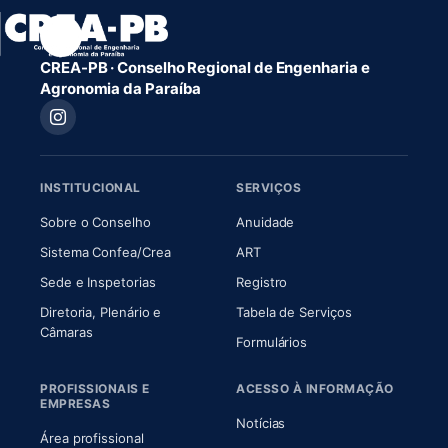
CREA-PB · Conselho Regional de Engenharia e
Agronomia da Paraíba
INSTITUCIONAL
SERVIÇOS
(abre em nova aba)
(abre em nova aba)
Sobre o Conselho
Anuidade
(abre em nova aba)
(abre em nova aba)
Sistema Confea/Crea
ART
Sede e Inspetorias
Registro
Diretoria, Plenário e
Tabela de Serviços
(abre em nova aba)
Câmaras
Formulários
PROFISSIONAIS E
ACESSO À INFORMAÇÃO
EMPRESAS
Notícias
Área profissional