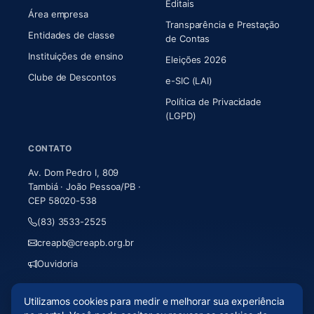
Editais
Área empresa
Transparência e Prestação
Entidades de classe
(abre em nova aba)
de Contas
Instituições de ensino
Eleições 2026
Clube de Descontos
e-SIC (LAI)
Política de Privacidade
(LGPD)
CONTATO
Av. Dom Pedro I, 809
Tambiá · João Pessoa/PB ·
CEP 58020-538
(83) 3533-2525
creapb@creapb.org.br
Ouvidoria
Utilizamos cookies para medir e melhorar sua experiência
© 2026 CREA-PB · Todos os direitos reservados