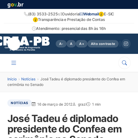
g
o
v
.br
i
(83) 3533-2525
Ouvidoria
Webmail
E-SIC
i
Transparência e Prestação de Contas
Atendimento: presencial das 8h às 16h
A-
A
A+
Alto contraste
Início
›
Notícias
›
José Tadeu é diplomado presidente do Confea em
cerimônia no Senado
NOTÍCIAS
16 de março de 2012
grazi
1 min
José Tadeu é diplomado
presidente do Confea em