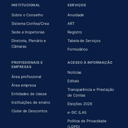
INSTITUCIONAL
SERVIÇOS
(abre em nova aba)
(abre em nova aba)
Sobre o Conselho
Anuidade
(abre em nova aba)
(abre em nova aba)
Sistema Confea/Crea
ART
Sede e Inspetorias
Registro
Diretoria, Plenário e
Tabela de Serviços
(abre em nova aba)
Câmaras
Formulários
PROFISSIONAIS E
ACESSO À INFORMAÇÃO
EMPRESAS
Notícias
Área profissional
Editais
Área empresa
Transparência e Prestação
Entidades de classe
(abre em nova aba)
de Contas
Instituições de ensino
Eleições 2026
Clube de Descontos
e-SIC (LAI)
Política de Privacidade
(LGPD)