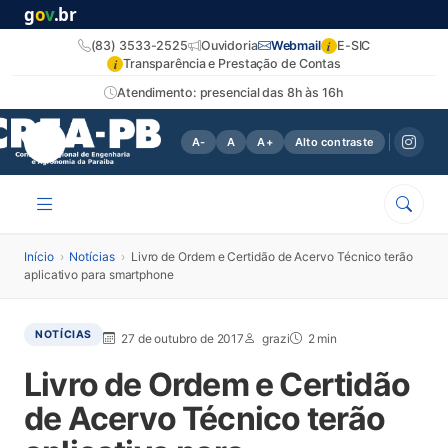
g
o
v
.br
i
(83) 3533-2525
Ouvidoria
Webmail
E-SIC
i
Transparência e Prestação de Contas
Atendimento: presencial das 8h às 16h
A-
A
A+
Alto contraste
Início
›
Notícias
›
Livro de Ordem e Certidão de Acervo Técnico terão
aplicativo para smartphone
NOTÍCIAS
27 de outubro de 2017
grazi
2 min
Livro de Ordem e Certidão
de Acervo Técnico terão