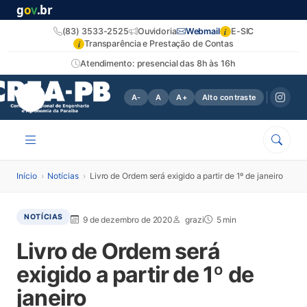
g
o
v
.br
i
(83) 3533-2525
Ouvidoria
Webmail
E-SIC
i
Transparência e Prestação de Contas
Atendimento: presencial das 8h às 16h
A-
A
A+
Alto contraste
Início
›
Notícias
›
Livro de Ordem será exigido a partir de 1º de janeiro
NOTÍCIAS
9 de dezembro de 2020
grazi
5 min
Livro de Ordem será
exigido a partir de 1º de
janeiro