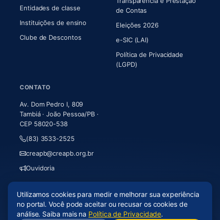
Transparência e Prestação
Entidades de classe
(abre em nova aba)
de Contas
Instituições de ensino
Eleições 2026
Clube de Descontos
e-SIC (LAI)
Política de Privacidade
(LGPD)
CONTATO
Av. Dom Pedro I, 809
Tambiá · João Pessoa/PB ·
CEP 58020-538
(83) 3533-2525
creapb@creapb.org.br
Ouvidoria
Utilizamos cookies para medir e melhorar sua experiência
© 2026 CREA-PB · Todos os direitos reservados
no portal. Você pode aceitar ou recusar os cookies de
Acessibilidade
·
Mapa do site
·
LGPD
análise. Saiba mais na
Política de Privacidade
.