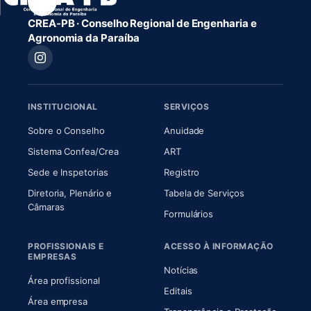
CREA-PB · Conselho Regional de Engenharia e
Agronomia da Paraíba
INSTITUCIONAL
SERVIÇOS
(abre em nova aba)
(abre em nova aba)
Sobre o Conselho
Anuidade
(abre em nova aba)
(abre em nova aba)
Sistema Confea/Crea
ART
Sede e Inspetorias
Registro
Diretoria, Plenário e
Tabela de Serviços
(abre em nova aba)
Câmaras
Formulários
PROFISSIONAIS E
ACESSO À INFORMAÇÃO
EMPRESAS
Notícias
Área profissional
Editais
Área empresa