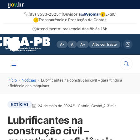
g
o
v
.br
i
(83) 3533-2525
Ouvidoria
Webmail
E-SIC
i
Transparência e Prestação de Contas
Atendimento: presencial das 8h às 16h
A-
A
A+
Alto contraste
Início
›
Notícias
›
Lubrificantes na construção civil – garantindo a
eficiência das máquinas
NOTÍCIAS
24 de maio de 2024
Gabriel Costa
3 min
Lubrificantes na
construção civil –