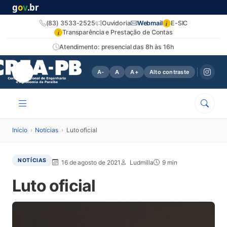
g
o
v
.br
i
(83) 3533-2525
Ouvidoria
Webmail
E-SIC
i
Transparência e Prestação de Contas
Atendimento: presencial das 8h às 16h
A-
A
A+
Alto contraste
Início
›
Notícias
›
Luto oficial
NOTÍCIAS
16 de agosto de 2021
Ludmilla
9 min
Luto oficial