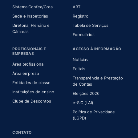
(abre em nova aba)
(abre em nova aba)
Sistema Confea/Crea
ART
Sede e Inspetorias
Registro
Diretoria, Plenário e
Tabela de Serviços
(abre em nova aba)
Câmaras
Formulários
PROFISSIONAIS E
ACESSO À INFORMAÇÃO
EMPRESAS
Notícias
Área profissional
Editais
Área empresa
Transparência e Prestação
Entidades de classe
(abre em nova aba)
de Contas
Instituições de ensino
Eleições 2026
Clube de Descontos
e-SIC (LAI)
Política de Privacidade
(LGPD)
CONTATO