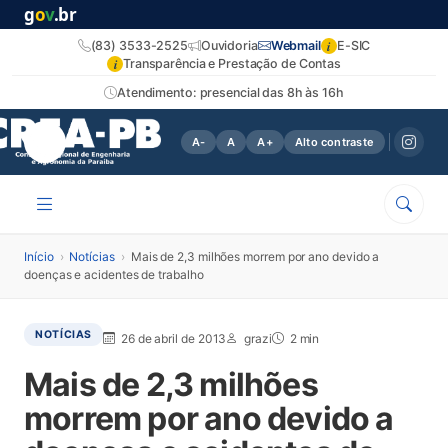
g
o
v
.br
i
(83) 3533-2525
Ouvidoria
Webmail
E-SIC
i
Transparência e Prestação de Contas
Atendimento: presencial das 8h às 16h
A-
A
A+
Alto contraste
Início
›
Notícias
›
Mais de 2,3 milhões morrem por ano devido a
doenças e acidentes de trabalho
NOTÍCIAS
26 de abril de 2013
grazi
2 min
Mais de 2,3 milhões
morrem por ano devido a