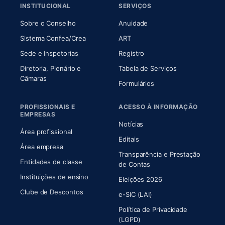
INSTITUCIONAL
SERVIÇOS
(abre em nova aba)
(abre em nova aba)
Sobre o Conselho
Anuidade
(abre em nova aba)
(abre em nova aba)
Sistema Confea/Crea
ART
Sede e Inspetorias
Registro
Diretoria, Plenário e
Tabela de Serviços
(abre em nova aba)
Câmaras
Formulários
PROFISSIONAIS E
ACESSO À INFORMAÇÃO
EMPRESAS
Notícias
Área profissional
Editais
Área empresa
Transparência e Prestação
Entidades de classe
(abre em nova aba)
de Contas
Instituições de ensino
Eleições 2026
Clube de Descontos
e-SIC (LAI)
Política de Privacidade
(LGPD)