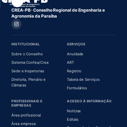
CREA-PB · Conselho Regional de Engenharia e
Agronomia da Paraíba
INSTITUCIONAL
SERVIÇOS
(abre em nova aba)
(abre em nova aba)
Sobre o Conselho
Anuidade
(abre em nova aba)
(abre em nova aba)
Sistema Confea/Crea
ART
Sede e Inspetorias
Registro
Diretoria, Plenário e
Tabela de Serviços
(abre em nova aba)
Câmaras
Formulários
PROFISSIONAIS E
ACESSO À INFORMAÇÃO
EMPRESAS
Notícias
Área profissional
Editais
Área empresa