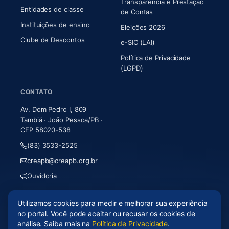
Transparência e Prestação
Entidades de classe
(abre em nova aba)
de Contas
Instituições de ensino
Eleições 2026
Clube de Descontos
e-SIC (LAI)
Política de Privacidade
(LGPD)
CONTATO
Av. Dom Pedro I, 809
Tambiá · João Pessoa/PB ·
CEP 58020-538
(83) 3533-2525
creapb@creapb.org.br
Ouvidoria
Utilizamos cookies para medir e melhorar sua experiência
© 2026 CREA-PB · Todos os direitos reservados
no portal. Você pode aceitar ou recusar os cookies de
Acessibilidade
·
Mapa do site
·
LGPD
análise. Saiba mais na
Política de Privacidade
.