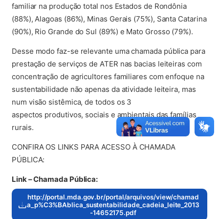
familiar na produção total nos Estados de Rondônia
(88%), Alagoas (86%), Minas Gerais (75%), Santa Catarina
(90%), Rio Grande do Sul (89%) e Mato Grosso (79%).
Desse modo faz-se relevante uma chamada pública para
prestação de serviços de ATER nas bacias leiteiras com
concentração de agricultores familiares com enfoque na
sustentabilidade não apenas da atividade leiteira, mas
num visão sistêmica, de todos os 3
aspectos produtivos, sociais e ambientais das famílias
rurais.
CONFIRA OS LINKS PARA ACESSO À CHAMADA
PÚBLICA:
Link – Chamada Pública:
http://portal.mda.gov.br/portal/arquivos/view/chamad
a_p%C3%BAblica_sustentabilidade_cadeia_leite_2013
(abre em nova aba)
-14652175.pdf