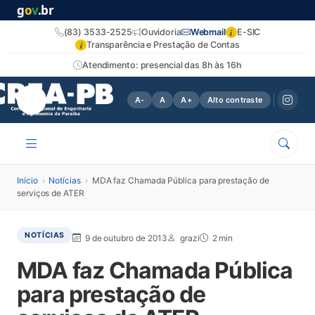
g
o
v
.br
i
(83) 3533-2525
Ouvidoria
Webmail
E-SIC
i
Transparência e Prestação de Contas
Atendimento: presencial das 8h às 16h
A-
A
A+
Alto contraste
Início
›
Notícias
›
MDA faz Chamada Pública para prestação de
serviços de ATER
NOTÍCIAS
9 de outubro de 2013
grazi
2 min
MDA faz Chamada Pública
para prestação de