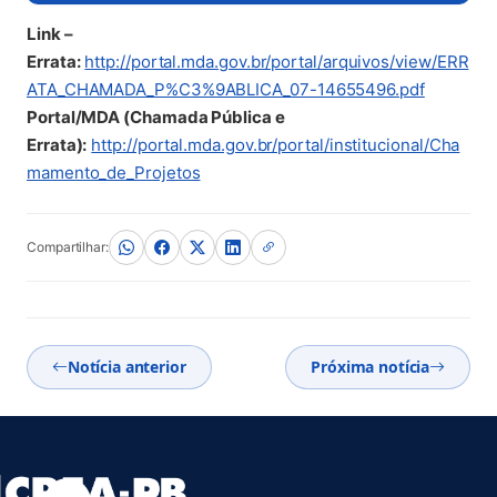
Link –
Errata:
http://portal.mda.gov.br/portal/arquivos/view/ERR
(abre em
ATA_CHAMADA_P%C3%9ABLICA_07-14655496.pdf
Portal/MDA (Chamada Pública e
Errata):
http://portal.mda.gov.br/portal/institucional/Cha
(abre em nova aba)
mamento_de_Projetos
Compartilhar:
Notícia anterior
Próxima notícia