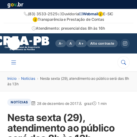
g
o
v
.br
i
(83) 3533-2525
Ouvidoria
Webmail
E-SIC
i
Transparência e Prestação de Contas
Atendimento: presencial das 8h às 16h
A-
A
A+
Alto contraste
Início
›
Notícias
›
Nesta sexta (29), atendimento ao público será das 8h
às 13h
NOTÍCIAS
28 de dezembro de 2017
grazi
1 min
Nesta sexta (29),
atendimento ao público