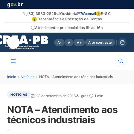
g
o
v
.br
i
(83) 3533-2525
Ouvidoria
Webmail
E-SIC
i
Transparência e Prestação de Contas
Atendimento: presencial das 8h às 16h
A-
A
A+
Alto contraste
Início
›
Notícias
›
NOTA – Atendimento aos técnicos industriais
NOTÍCIAS
28 de setembro de 2018
grazi
1 min
NOTA – Atendimento aos
técnicos industriais