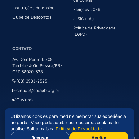
de Contas
Instituições de ensino
Eleições 2026
Clube de Descontos
e-SIC (LAI)
Política de Privacidade
(LGPD)
CONTATO
Av. Dom Pedro I, 809
Tambiá · João Pessoa/PB ·
CEP 58020-538
(83) 3533-2525
creapb@creapb.org.br
Ouvidoria
Utilizamos cookies para medir e melhorar sua experiência
© 2026 CREA-PB · Todos os direitos reservados
no portal. Você pode aceitar ou recusar os cookies de
Acessibilidade
·
Mapa do site
·
LGPD
análise. Saiba mais na
Política de Privacidade
.
Recusar
Aceitar