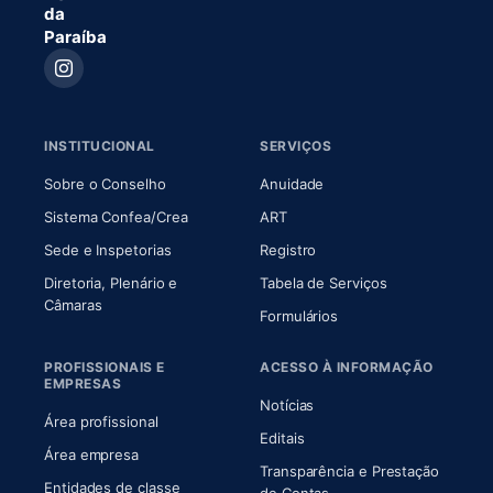
da
Paraíba
INSTITUCIONAL
SERVIÇOS
(abre em nova aba)
(abre em nova aba)
Sobre o Conselho
Anuidade
(abre em nova aba)
(abre em nova aba)
Sistema Confea/Crea
ART
Sede e Inspetorias
Registro
Diretoria, Plenário e
Tabela de Serviços
(abre em nova aba)
Câmaras
Formulários
PROFISSIONAIS E
ACESSO À INFORMAÇÃO
EMPRESAS
Notícias
Área profissional
Editais
Área empresa
Transparência e Prestação
Entidades de classe
(abre em nova aba)