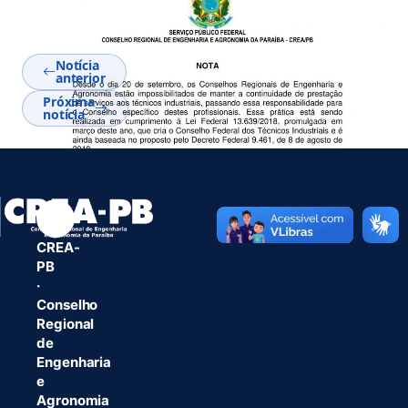
Notícia
anterior
Próxima
notícia
CREA-
PB
·
Conselho
Regional
de
Engenharia
e
Agronomia