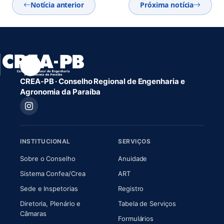
Notícia anterior
Próxima notícia
CREA-PB · Conselho Regional de Engenharia e
Agronomia da Paraíba
INSTITUCIONAL
SERVIÇOS
(abre em nova aba)
(abre em nova aba)
Sobre o Conselho
Anuidade
(abre em nova aba)
(abre em nova aba)
Sistema Confea/Crea
ART
Sede e Inspetorias
Registro
Diretoria, Plenário e
Tabela de Serviços
(abre em nova aba)
Câmaras
Formulários