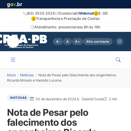
g
o
v
.br
i
(83) 3533-2525
Ouvidoria
Webmail
E-SIC
i
Transparência e Prestação de Contas
Atendimento: presencial das 8h às 16h
A-
A
A+
Alto contraste
Início
›
Notícias
›
Nota de Pesar pelo falecimento dos engenheiros
Ricardo Moisés e Haroldo Lucena.
NOTÍCIAS
30 de dezembro de 2024
Gabriel Costa
2 min
Nota de Pesar pelo
falecimento dos