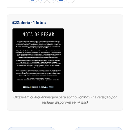
Galeria · 1 fotos
Clique em qualquer imagem para abrir o lightbox · navegação por
teclado disponível (← → Esc)