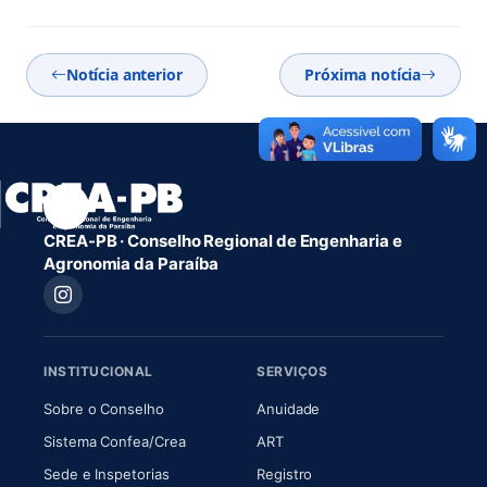
Notícia anterior
Próxima notícia
CREA-PB · Conselho Regional de Engenharia e
Agronomia da Paraíba
INSTITUCIONAL
SERVIÇOS
(abre em nova aba)
(abre em nova aba)
Sobre o Conselho
Anuidade
(abre em nova aba)
(abre em nova aba)
Sistema Confea/Crea
ART
Sede e Inspetorias
Registro