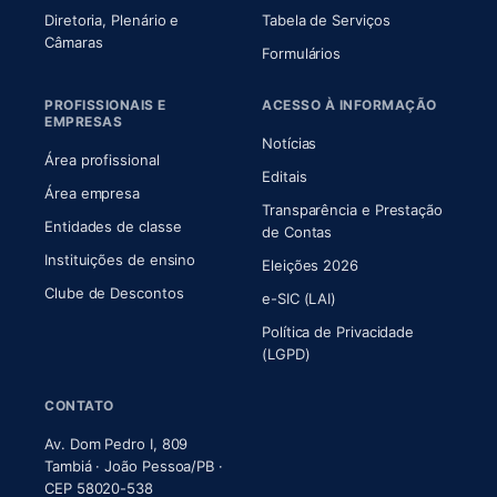
Diretoria, Plenário e
Tabela de Serviços
(abre em nova aba)
Câmaras
Formulários
PROFISSIONAIS E
ACESSO À INFORMAÇÃO
EMPRESAS
Notícias
Área profissional
Editais
Área empresa
Transparência e Prestação
Entidades de classe
(abre em nova aba)
de Contas
Instituições de ensino
Eleições 2026
Clube de Descontos
e-SIC (LAI)
Política de Privacidade
(LGPD)
CONTATO
Av. Dom Pedro I, 809
Tambiá · João Pessoa/PB ·
CEP 58020-538