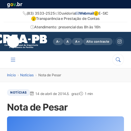
g
o
v
.br
i
(83) 3533-2525
Ouvidoria
Webmail
E-SIC
i
Transparência e Prestação de Contas
Atendimento: presencial das 8h às 16h
A-
A
A+
Alto contraste
Início
›
Notícias
›
Nota de Pesar
NOTÍCIAS
14 de abril de 2014
grazi
1 min
Nota de Pesar