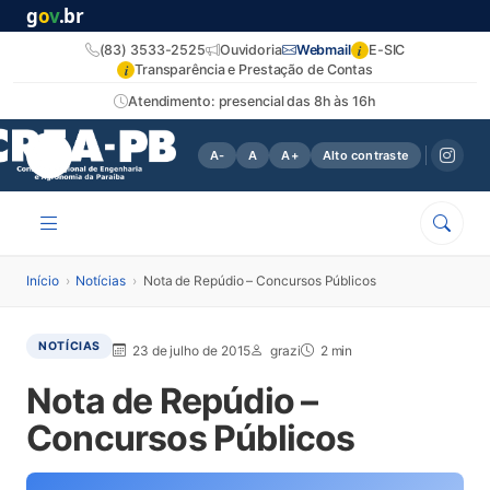
g
o
v
.br
i
(83) 3533-2525
Ouvidoria
Webmail
E-SIC
i
Transparência e Prestação de Contas
Atendimento: presencial das 8h às 16h
A-
A
A+
Alto contraste
Início
›
Notícias
›
Nota de Repúdio – Concursos Públicos
NOTÍCIAS
23 de julho de 2015
grazi
2 min
Nota de Repúdio –
Concursos Públicos