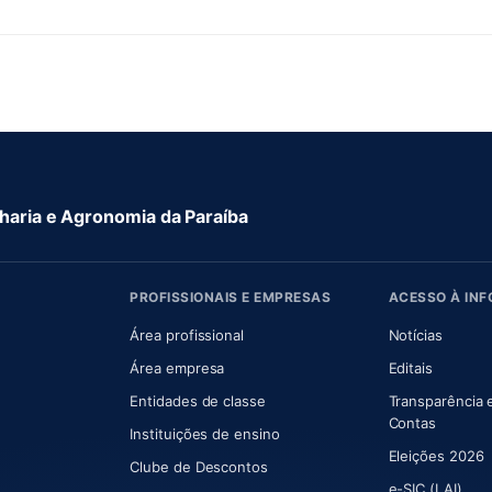
aria e Agronomia da Paraíba
PROFISSIONAIS E EMPRESAS
ACESSO À IN
 nova aba)
Área profissional
Notícias
aba)
Área empresa
Editais
Entidades de classe
Transparência 
(abre e
Contas
Instituições de ensino
Eleições 2026
Clube de Descontos
e-SIC (LAI)