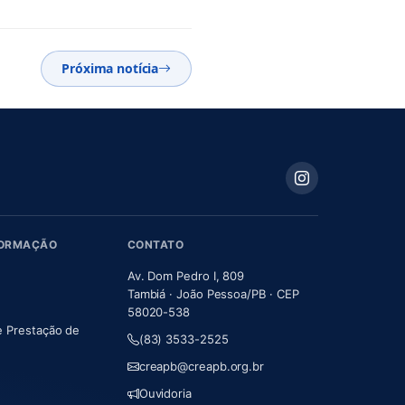
Próxima notícia
FORMAÇÃO
CONTATO
Av. Dom Pedro I, 809
Tambiá · João Pessoa/PB · CEP
58020-538
e Prestação de
(83) 3533-2525
m nova aba)
creapb@creapb.org.br
Ouvidoria