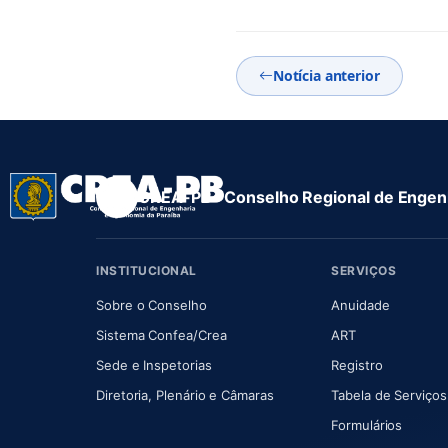
Notícia anterior
CREA-PB · Conselho Regional de Engenh
INSTITUCIONAL
SERVIÇOS
(abre em nova aba)
(abre em
Sobre o Conselho
Anuidade
(abre em nova aba)
(abre em nova 
Sistema Confea/Crea
ART
Sede e Inspetorias
Registro
(abre em nova aba)
Diretoria, Plenário e Câmaras
Tabela de Serviços
Formulários