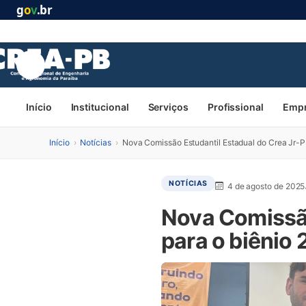
g
o
v
.br
Início
Institucional
Serviços
Profissional
Emp
Início
›
Notícias
›
Nova Comissão Estudantil Estadual do Crea Jr-PB
NOTÍCIAS
4 de agosto de 2025
Nova Comissão
para o biênio