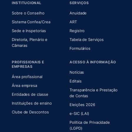
INSTITUCIONAL
SERVIÇOS
(abre em nova aba)
(abre em nova aba)
Sobre o Conselho
Anuidade
(abre em nova aba)
(abre em nova aba)
Sistema Confea/Crea
ART
Sede e Inspetorias
Registro
Diretoria, Plenário e
Tabela de Serviços
(abre em nova aba)
Câmaras
Formulários
PROFISSIONAIS E
ACESSO À INFORMAÇÃO
EMPRESAS
Notícias
Área profissional
Editais
Área empresa
Transparência e Prestação
Entidades de classe
(abre em nova aba)
de Contas
Instituições de ensino
Eleições 2026
Clube de Descontos
e-SIC (LAI)
Política de Privacidade
(LGPD)