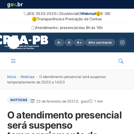
g
o
v
.br
i
(83) 3533-2525
Ouvidoria
Webmail
E-SIC
i
Transparência e Prestação de Contas
Atendimento: presencial das 8h às 16h
A-
A
A+
Alto contraste
Início
›
Notícias
›
O atendimento presencial será suspenso
temporariamente de 25/02 a 14/03
NOTÍCIAS
23 de fevereiro de 2021
grazi
1 min
O atendimento presencial
será suspenso