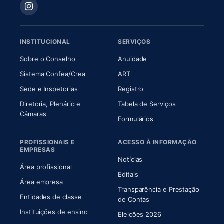
INSTITUCIONAL
SERVIÇOS
(abre em nova aba)
(abre em nova aba)
Sobre o Conselho
Anuidade
(abre em nova aba)
(abre em nova aba)
Sistema Confea/Crea
ART
Sede e Inspetorias
Registro
Diretoria, Plenário e
Tabela de Serviços
(abre em nova aba)
Câmaras
Formulários
PROFISSIONAIS E
ACESSO À INFORMAÇÃO
EMPRESAS
Notícias
Área profissional
Editais
Área empresa
Transparência e Prestação
Entidades de classe
(abre em nova aba)
de Contas
Instituições de ensino
Eleições 2026