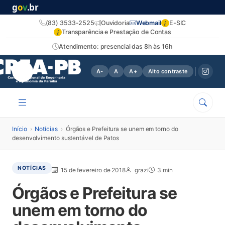
g
o
v
.br
i
(83) 3533-2525
Ouvidoria
Webmail
E-SIC
i
Transparência e Prestação de Contas
Atendimento: presencial das 8h às 16h
A-
A
A+
Alto contraste
Início
›
Notícias
›
Órgãos e Prefeitura se unem em torno do
desenvolvimento sustentável de Patos
NOTÍCIAS
15 de fevereiro de 2018
grazi
3 min
Órgãos e Prefeitura se
unem em torno do