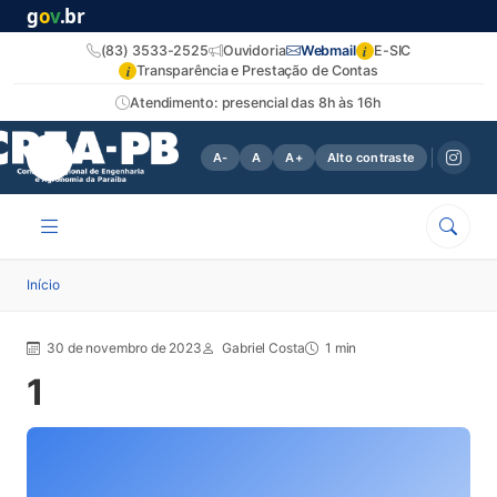
g
o
v
.br
i
(83) 3533-2525
Ouvidoria
Webmail
E-SIC
i
Transparência e Prestação de Contas
Atendimento: presencial das 8h às 16h
A-
A
A+
Alto contraste
Início
30 de novembro de 2023
Gabriel Costa
1 min
1