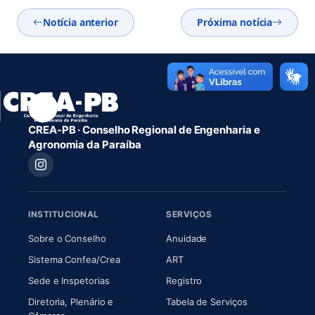
Notícia anterior
Próxima notícia
CREA-PB · Conselho Regional de Engenharia e
Agronomia da Paraíba
INSTITUCIONAL
SERVIÇOS
(abre em nova aba)
(abre em nova aba)
Sobre o Conselho
Anuidade
(abre em nova aba)
(abre em nova aba)
Sistema Confea/Crea
ART
Sede e Inspetorias
Registro
Diretoria, Plenário e
Tabela de Serviços