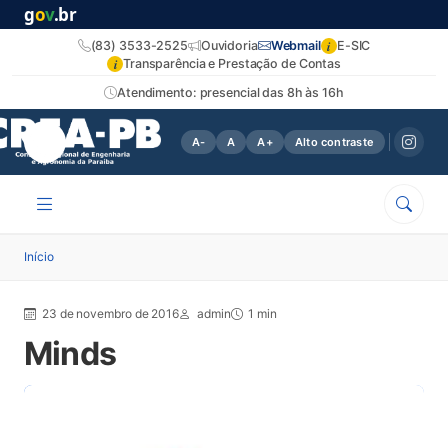
g
o
v
.br
i
(83) 3533-2525
Ouvidoria
Webmail
E-SIC
i
Transparência e Prestação de Contas
Atendimento: presencial das 8h às 16h
A-
A
A+
Alto contraste
Início
23 de novembro de 2016
admin
1 min
Minds