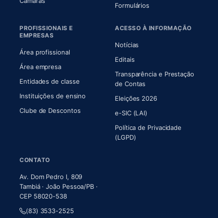
(abre em nova aba)
Câmaras
Formulários
PROFISSIONAIS E
ACESSO À INFORMAÇÃO
EMPRESAS
Notícias
Área profissional
Editais
Área empresa
Transparência e Prestação
Entidades de classe
(abre em nova aba)
de Contas
Instituições de ensino
Eleições 2026
Clube de Descontos
e-SIC (LAI)
Política de Privacidade
(LGPD)
CONTATO
Av. Dom Pedro I, 809
Tambiá · João Pessoa/PB ·
CEP 58020-538
(83) 3533-2525