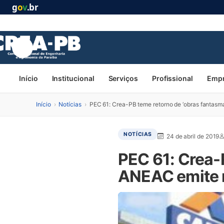
g
o
v
.br
Início
Institucional
Serviços
Profissional
Emp
Início
›
Notícias
›
PEC 61: Crea-PB teme retorno de ‘obras fantasm
NOTÍCIAS
24 de abril de 2019
PEC 61: Crea-
ANEAC emite n