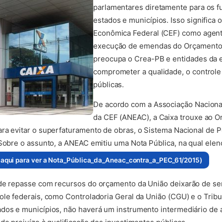
parlamentares diretamente para os f
estados e municípios. Isso significa 
Econômica Federal (CEF) como agente
execução de emendas do Orçamento 
preocupa o Crea-PB e entidades da 
comprometer a qualidade, o controle 
públicas.
De acordo com a Associação Naciona
da CEF (ANEAC), a Caixa trouxe ao O
ra evitar o superfaturamento de obras, o Sistema Nacional de P
 Sobre o assunto, a ANEAC emitiu uma Nota Pública, na qual elen
 aqui para ver a Nota_Pública_da_Aneac_contra_a_PEC_61/2015)
 de repasse com recursos do orçamento da União deixarão de s
ole federais, como Controladoria Geral da União (CGU) e o Trib
dos e municípios, não haverá um instrumento intermediário de a