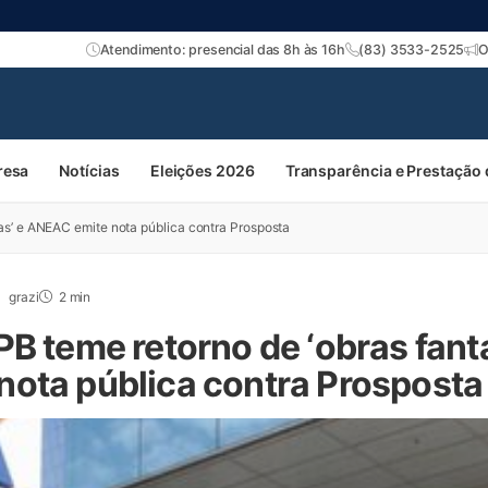
Atendimento: presencial das 8h às 16h
(83) 3533-2525
O
resa
Notícias
Eleições 2026
Transparência e Prestação
as’ e ANEAC emite nota pública contra Prosposta
grazi
2 min
PB teme retorno de ‘obras fant
ota pública contra Prosposta