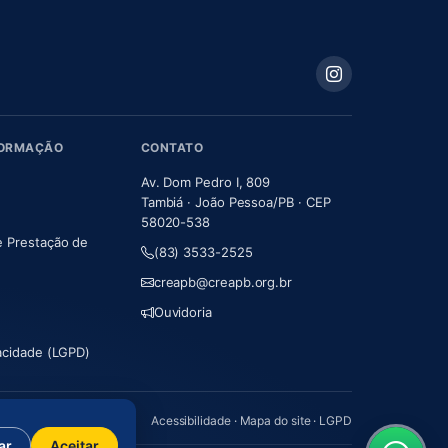
FORMAÇÃO
CONTATO
Av. Dom Pedro I, 809
Tambiá · João Pessoa/PB · CEP
58020-538
e Prestação de
(83) 3533-2525
m nova aba)
creapb@creapb.org.br
Ouvidoria
vacidade (LGPD)
Acessibilidade
·
Mapa do site
·
LGPD
ar
Aceitar