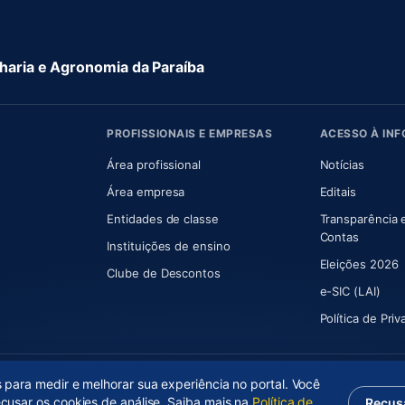
aria e Agronomia da Paraíba
PROFISSIONAIS E EMPRESAS
ACESSO À IN
 nova aba)
Área profissional
Notícias
aba)
Área empresa
Editais
Entidades de classe
Transparência 
(abre e
Contas
Instituições de ensino
Eleições 2026
Clube de Descontos
e-SIC (LAI)
Política de Pri
s para medir e melhorar sua experiência no portal. Você
ecusar os cookies de análise. Saiba mais na
Política de
Recus