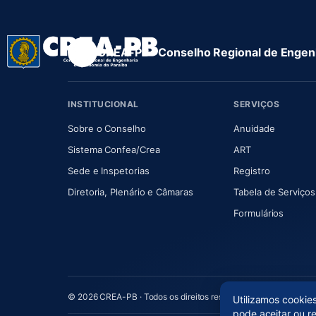
CREA-PB · Conselho Regional de Engenh
INSTITUCIONAL
SERVIÇOS
(abre em nova aba)
(abre em
Sobre o Conselho
Anuidade
(abre em nova aba)
(abre em nova 
Sistema Confea/Crea
ART
Sede e Inspetorias
Registro
(abre em nova aba)
Diretoria, Plenário e Câmaras
Tabela de Serviços
Formulários
© 2026 CREA-PB · Todos os direitos reservados
Utilizamos cookie
pode aceitar ou r