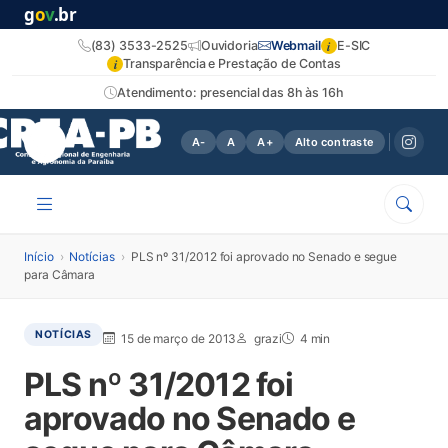
g
o
v
.br
i
(83) 3533-2525
Ouvidoria
Webmail
E-SIC
i
Transparência e Prestação de Contas
Atendimento: presencial das 8h às 16h
A-
A
A+
Alto contraste
Início
›
Notícias
›
PLS nº 31/2012 foi aprovado no Senado e segue
para Câmara
NOTÍCIAS
15 de março de 2013
grazi
4 min
PLS nº 31/2012 foi
aprovado no Senado e