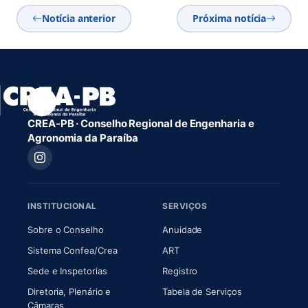
Notícia anterior
Próxima notícia
CREA-PB · Conselho Regional de Engenharia e
Agronomia da Paraíba
INSTITUCIONAL
SERVIÇOS
(abre em nova aba)
(abre em nova aba)
Sobre o Conselho
Anuidade
(abre em nova aba)
(abre em nova aba)
Sistema Confea/Crea
ART
Sede e Inspetorias
Registro
Diretoria, Plenário e
Tabela de Serviços
(abre em nova aba)
Câmaras