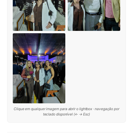
Clique em qualquer imagem para abrir o lightbox · navegação por
teclado disponível (← → Esc)