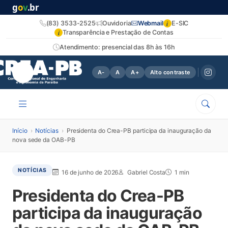
g
o
v
.br
i
(83) 3533-2525
Ouvidoria
Webmail
E-SIC
i
Transparência e Prestação de Contas
Atendimento: presencial das 8h às 16h
A-
A
A+
Alto contraste
Início
›
Notícias
›
Presidenta do Crea-PB participa da inauguração da
nova sede da OAB-PB
NOTÍCIAS
16 de junho de 2026
Gabriel Costa
1 min
Presidenta do Crea-PB
participa da inauguração