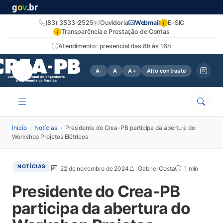
g
o
v
.br
i
(83) 3533-2525
Ouvidoria
Webmail
E-SIC
i
Transparência e Prestação de Contas
Atendimento: presencial das 8h às 16h
A-
A
A+
Alto contraste
Início
›
Notícias
›
Presidente do Crea-PB participa da abertura do
Workshop Projetos Elétricos
NOTÍCIAS
22 de novembro de 2024
Gabriel Costa
1 min
Presidente do Crea-PB
participa da abertura do