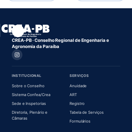
CREA-PB · Conselho Regional de Engenharia e
Agronomia da Paraíba
INSTITUCIONAL
SERVIÇOS
(abre em nova aba)
(abre em nova aba)
Sobre o Conselho
Anuidade
(abre em nova aba)
(abre em nova aba)
Sistema Confea/Crea
ART
Sede e Inspetorias
Registro
Diretoria, Plenário e
Tabela de Serviços
(abre em nova aba)
Câmaras
Formulários