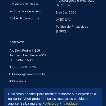
Transparência e Prestação
Entidades de classe
(abre em nova aba)
de Contas
Instituições de ensino
Eleições 2026
Clube de Descontos
e-SIC (LAI)
Política de Privacidade
(LGPD)
CONTATO
Av. Dom Pedro I, 809
Tambiá · João Pessoa/PB ·
CEP 58020-538
(83) 3533-2525
creapb@creapb.org.br
Ouvidoria
Utilizamos cookies para medir e melhorar sua experiência
© 2026 CREA-PB · Todos os direitos reservados
no portal. Você pode aceitar ou recusar os cookies de
Acessibilidade
·
Mapa do site
·
LGPD
análise. Saiba mais na
Política de Privacidade
.