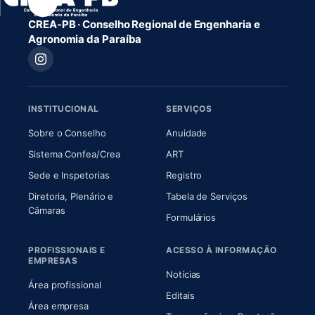
CREA-PB · Conselho Regional de Engenharia e
Agronomia da Paraíba
INSTITUCIONAL
SERVIÇOS
(abre em nova aba)
(abre em nova aba)
Sobre o Conselho
Anuidade
(abre em nova aba)
(abre em nova aba)
Sistema Confea/Crea
ART
Sede e Inspetorias
Registro
Diretoria, Plenário e
Tabela de Serviços
(abre em nova aba)
Câmaras
Formulários
PROFISSIONAIS E
ACESSO À INFORMAÇÃO
EMPRESAS
Notícias
Área profissional
Editais
Área empresa