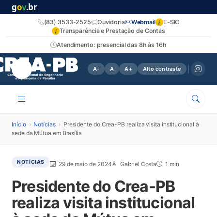
g
o
v
.br
i
(83) 3533-2525
Ouvidoria
Webmail
E-SIC
i
Transparência e Prestação de Contas
Atendimento: presencial das 8h às 16h
A-
A
A+
Alto contraste
Início
›
Notícias
›
Presidente do Crea-PB realiza visita institucional à
sede da Mútua em Brasília
NOTÍCIAS
29 de maio de 2024
Gabriel Costa
1 min
Presidente do Crea-PB
realiza visita institucional