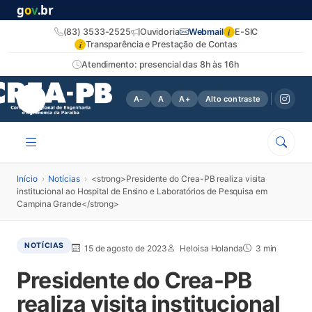
g
o
v
.br
i
(83) 3533-2525
Ouvidoria
Webmail
E-SIC
i
Transparência e Prestação de Contas
Atendimento: presencial das 8h às 16h
A-
A
A+
Alto contraste
Início
›
Notícias
›
<strong>Presidente do Crea-PB realiza visita
institucional ao Hospital de Ensino e Laboratórios de Pesquisa em
Campina Grande</strong>
NOTÍCIAS
15 de agosto de 2023
Heloisa Holanda
3 min
Presidente do Crea-PB
realiza visita institucional