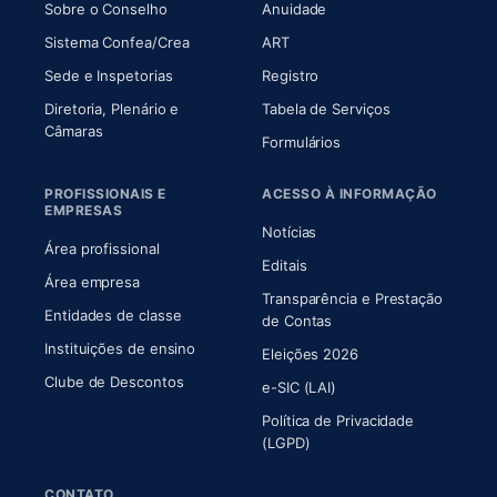
(abre em nova aba)
(abre em nova aba)
Sobre o Conselho
Anuidade
(abre em nova aba)
(abre em nova aba)
Sistema Confea/Crea
ART
Sede e Inspetorias
Registro
Diretoria, Plenário e
Tabela de Serviços
(abre em nova aba)
Câmaras
Formulários
PROFISSIONAIS E
ACESSO À INFORMAÇÃO
EMPRESAS
Notícias
Área profissional
Editais
Área empresa
Transparência e Prestação
Entidades de classe
(abre em nova aba)
de Contas
Instituições de ensino
Eleições 2026
Clube de Descontos
e-SIC (LAI)
Política de Privacidade
(LGPD)
CONTATO