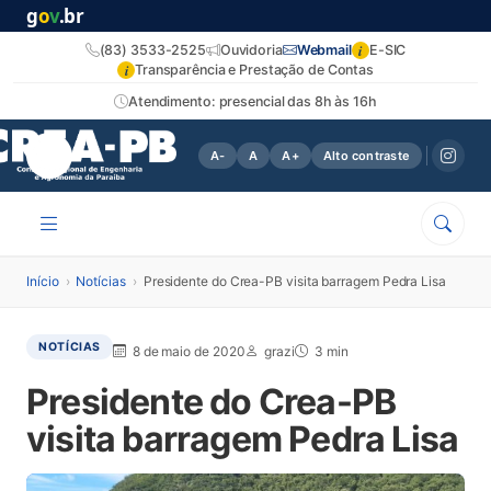
g
o
v
.br
i
(83) 3533-2525
Ouvidoria
Webmail
E-SIC
i
Transparência e Prestação de Contas
Atendimento: presencial das 8h às 16h
A-
A
A+
Alto contraste
Início
›
Notícias
›
Presidente do Crea-PB visita barragem Pedra Lisa
NOTÍCIAS
8 de maio de 2020
grazi
3 min
Presidente do Crea-PB
visita barragem Pedra Lisa