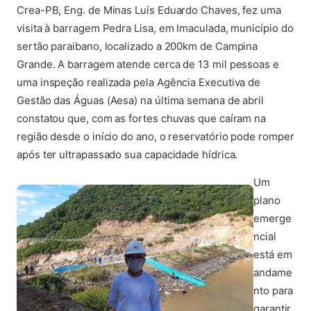
Crea-PB, Eng. de Minas Luís Eduardo Chaves, fez uma
visita à barragem Pedra Lisa, em Imaculada, município do
sertão paraibano, localizado a 200km de Campina
Grande. A barragem atende cerca de 13 mil pessoas e
uma inspeção realizada pela Agência Executiva de
Gestão das Águas (Aesa) na última semana de abril
constatou que, com as fortes chuvas que caíram na
região desde o início do ano, o reservatório pode romper
após ter ultrapassado sua capacidade hídrica.
Um
plano
emerge
ncial
está em
andame
nto para
garantir