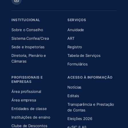
INSTITUCIONAL
SERVIÇOS
(abre em nova aba)
(abre em nova aba)
Sobre o Conselho
Anuidade
(abre em nova aba)
(abre em nova aba)
Sistema Confea/Crea
ART
Sede e Inspetorias
Registro
Diretoria, Plenário e
Tabela de Serviços
(abre em nova aba)
Câmaras
Formulários
PROFISSIONAIS E
ACESSO À INFORMAÇÃO
EMPRESAS
Notícias
Área profissional
Editais
Área empresa
Transparência e Prestação
Entidades de classe
(abre em nova aba)
de Contas
Instituições de ensino
Eleições 2026
Clube de Descontos
e-SIC (LAI)