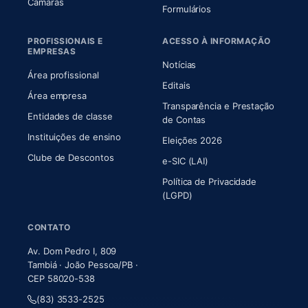
(abre em nova aba)
Câmaras
Formulários
PROFISSIONAIS E
ACESSO À INFORMAÇÃO
EMPRESAS
Notícias
Área profissional
Editais
Área empresa
Transparência e Prestação
Entidades de classe
(abre em nova aba)
de Contas
Instituições de ensino
Eleições 2026
Clube de Descontos
e-SIC (LAI)
Política de Privacidade
(LGPD)
CONTATO
Av. Dom Pedro I, 809
Tambiá · João Pessoa/PB ·
CEP 58020-538
(83) 3533-2525