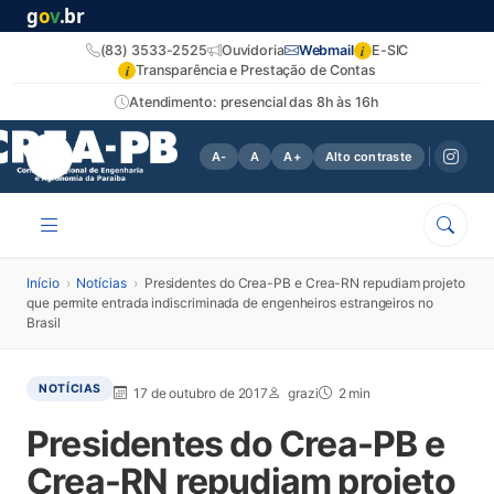
g
o
v
.br
i
(83) 3533-2525
Ouvidoria
Webmail
E-SIC
i
Transparência e Prestação de Contas
Atendimento: presencial das 8h às 16h
A-
A
A+
Alto contraste
Início
›
Notícias
›
Presidentes do Crea-PB e Crea-RN repudiam projeto
que permite entrada indiscriminada de engenheiros estrangeiros no
Brasil
NOTÍCIAS
17 de outubro de 2017
grazi
2 min
Presidentes do Crea-PB e
Crea-RN repudiam projeto