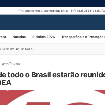
Atendimento: presencial das 8h às 16h
(83) 3533-2525
O
resa
Notícias
Eleições 2026
Transparência e Prestação
em Belém (PA) na 74ª SOEA
grazi
3 min
de todo o Brasil estarão reuni
OEA