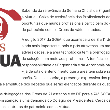
Sabendo da relevância da Semana Oficial da Engen
a Mútua – Caixa de Assistência dos Profissionais d
oportuniza que muitos profissionais participem do 
de patrocínio com os Creas de vários estados.
A edição 2017 da SOEA, que acontecerá de 8 a 11 d
ainda mais importante, pois o país atravessa um m
adversidades, e a área tecnológica tem a prerrogati
de soluções em meio aos problemas. A temática cen
responsabilidade da Engenharia e da Agronomia pa
– já denota o entendimento que a área tem sobre s
nação. Dessa maneira, a presença expressiva dos p
a e amplitude dos debates que serão elencados durante os quat
as delegações dos Creas de 21 estados e do DF para a 74ª SOE
 em atenção a uma demanda do Colégio de Presidentes. Cerca de
dos contratos de patrocínio com a Mútua.