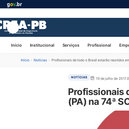
g
o
v
.br
Início
Institucional
Serviços
Profissional
Emp
Início
›
Notícias
›
Profissionais de todo o Brasil estarão reunidos 
NOTÍCIAS
19 de julho de 2017
Profissionais 
(PA) na 74ª S