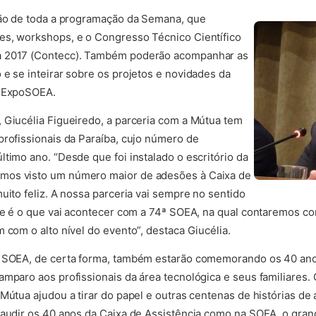
rão de toda a programação da Semana, que
es, workshops, e o Congresso Técnico Científico
a 2017 (Contecc). Também poderão acompanhar as
 e se inteirar sobre os projetos e novidades da
a ExpoSOEA.
 Giucélia Figueiredo, a parceria com a Mútua tem
profissionais da Paraíba, cujo número de
timo ano. “Desde que foi instalado o escritório da
mos visto um número maior de adesões à Caixa de
uito feliz. A nossa parceria vai sempre no sentido
s e é o que vai acontecer com a 74ª SOEA, na qual contaremos co
 com o alto nível do evento”, destaca Giucélia.
ª SOEA, de certa forma, também estarão comemorando os 40 ano
amparo aos profissionais da área tecnológica e seus familiares.
 Mútua ajudou a tirar do papel e outras centenas de histórias de
laudir os 40 anos da Caixa de Assistência como na SOEA, o gra