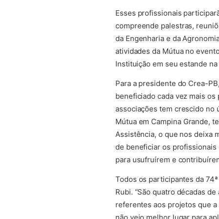
Esses profissionais participa
compreende palestras, reuniõ
da Engenharia e da Agronomi
atividades da Mútua no evento
Instituição em seu estande n
Para a presidente do Crea-PB,
beneficiado cada vez mais os 
associações tem crescido no úl
Mútua em Campina Grande, te
Assistência, o que nos deixa m
de beneficiar os profissionai
para usufruírem e contribuírem
Todos os participantes da 74
Rubi. “São quatro décadas de 
referentes aos projetos que a
não vejo melhor lugar para ap