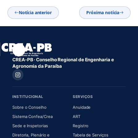
Notícia anterior
Próxima notícia
CREA-PB · Conselho Regional de Engenharia e
Agronomia da Paraíba
INSTITUCIONAL
SERVIÇOS
(abre em nova aba)
(abre em nova aba)
Sobre o Conselho
Anuidade
(abre em nova aba)
(abre em nova aba)
Sistema Confea/Crea
ART
Sede e Inspetorias
Registro
Diretoria, Plenário e
Tabela de Serviços