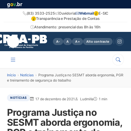
g
o
v
.br
i
(83) 3533-2525
Ouvidoria
Webmail
E-SIC
i
Transparência e Prestação de Contas
Atendimento: presencial das 8h às 16h
A-
A
A+
Alto contraste
Início
›
Notícias
›
Programa Justiça no SESMT aborda ergonomia, PGR
e treinamento de segurança do trabalho
NOTÍCIAS
17 de dezembro de 2021
Ludmilla
1 min
Programa Justiça no
SESMT aborda ergonomia,