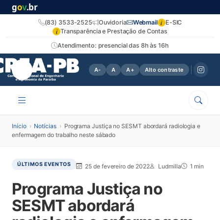
g
o
v
.br
i
(83) 3533-2525
Ouvidoria
Webmail
E-SIC
i
Transparência e Prestação de Contas
Atendimento: presencial das 8h às 16h
A-
A
A+
Alto contraste
Início
›
Notícias
›
Programa Justiça no SESMT abordará radiologia e
enfermagem do trabalho neste sábado
ÚLTIMOS EVENTOS
25 de fevereiro de 2022
Ludmilla
1 min
Programa Justiça no
SESMT abordará