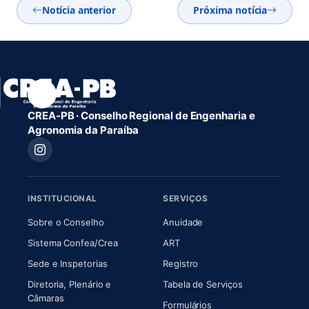
Notícia anterior
Próxima notícia
CREA-PB · Conselho Regional de Engenharia e
Agronomia da Paraíba
INSTITUCIONAL
SERVIÇOS
(abre em nova aba)
(abre em nova aba)
Sobre o Conselho
Anuidade
(abre em nova aba)
(abre em nova aba)
Sistema Confea/Crea
ART
Sede e Inspetorias
Registro
Diretoria, Plenário e
Tabela de Serviços
(abre em nova aba)
Câmaras
Formulários